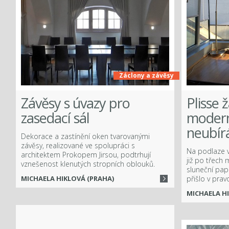
Záclony a závěsy
ook
Závěsy s úvazy pro
Plisse 
zasedací sál
moderní
neubír
Dekorace a zastínění oken tvarovanými
závěsy, realizované ve spolupráci s
Na podlaze 
architektem Prokopem Jirsou, podtrhují
již po třech
vznešenost klenutých stropních oblouků.
sluneční papr
MICHAELA HIKLOVÁ (PRAHA)
přišlo v pravo
MICHAELA H
Více