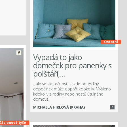
Ostatní
Vypadá to jako
domeček pro panenky s
polštáři,...
...ale ve skutečnosti si zde pohodlný
odpočinek může dopřát kdokoliv. Myšleno
kdokoliv z rodiny nebo hostů útulného
domova.
MICHAELA HIKLOVÁ (PRAHA)
Záclonové tyče