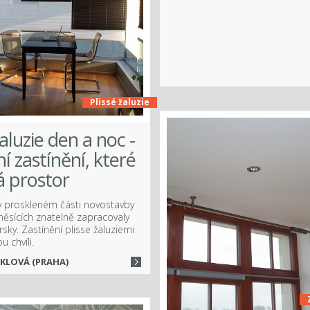
Plissé žaluzie
žaluzie den a noc -
 zastínění, které
á prostor
v proskleném části novostavby
 měsících znatelně zapracovaly
sky. Zastínění plisse žaluziemi
u chvíli.
IKLOVÁ (PRAHA)