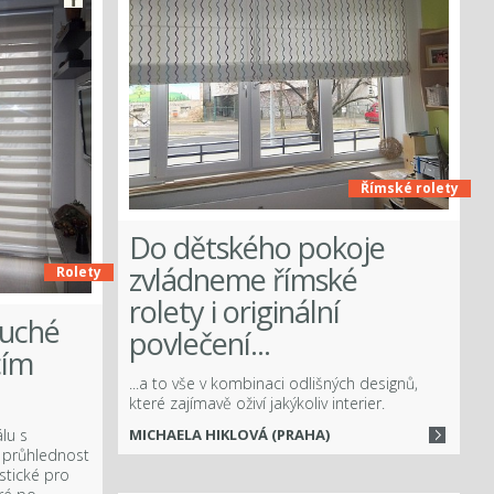
Římské rolety
Do dětského pokoje
zvládneme římské
Rolety
rolety i originální
duché
povlečení...
cím
...a to vše v kombinaci odlišných designů,
které zajímavě oživí jakýkoliv interier.
álu s
MICHAELA HIKLOVÁ (PRAHA)
i průhlednost
stické pro