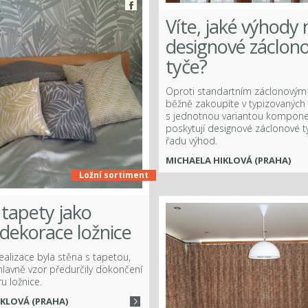
Víte, jaké výhody 
designové záclon
tyče?
Oproti standartním záclonovým 
běžně zakoupíte v typizovaných
s jednotnou variantou kompone
poskytují designové záclonové t
řadu výhod.
MICHAELA HIKLOVÁ (PRAHA)
Ložní sortiment
 tapety jako
 dekorace ložnice
ealizace byla stěna s tapetou,
 hlavně vzor předurčily dokončení
ru ložnice.
IKLOVÁ (PRAHA)