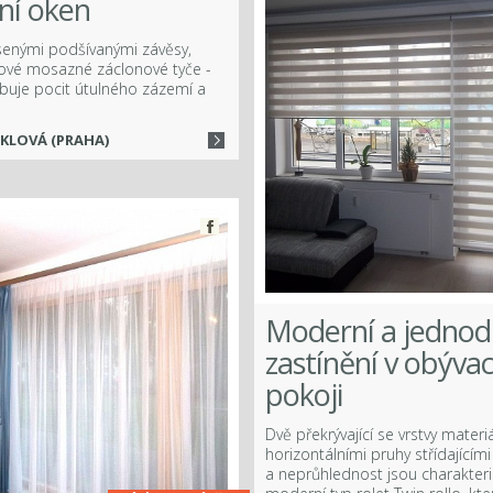
ní oken
senými podšívanými závěsy,
lové mosazné záclonové tyče -
buje pocit útulného zázemí a
IKLOVÁ (PRAHA)
Moderní a jedno
zastínění v obýva
pokoji
Dvě překrývající se vrstvy materi
horizontálními pruhy střídajícím
a neprůhlednost jsou charakteri