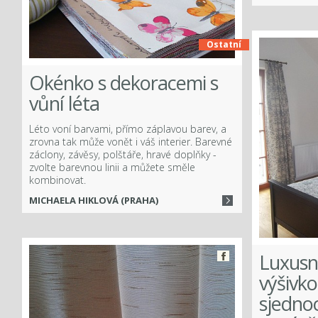
Více
Ostatní
Okénko s dekoracemi s
vůní léta
Léto voní barvami, přímo záplavou barev, a
zrovna tak může vonět i váš interier. Barevné
záclony, závěsy, polštáře, hravé doplňky -
zvolte barevnou linii a můžete směle
kombinovat.
MICHAELA HIKLOVÁ (PRAHA)
Luxusní
Facebook
výšivko
sjednoc