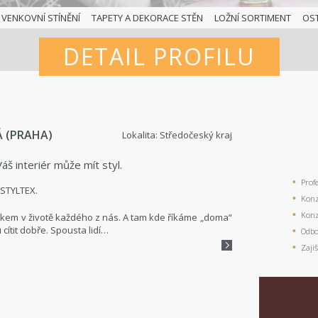
VENKOVNÍ STÍNĚNÍ
TAPETY A DEKORACE STĚN
LOŽNÍ SORTIMENT
OS
DETAIL PROFILU
Á (PRAHA)
Lokalita: Středočeský kraj
Váš interiér může mít styl.
Prof
 STYLTEX.
Konz
Konz
nkem v životě každého z nás. A tam kde říkáme „doma“
cítit dobře. Spousta lidí…
Odbo
Zaji