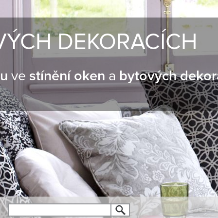
VÝCH DEKORACÍCH
nu
ve
stínění oken
a
bytových dekor