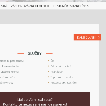
TATNÍ
ZÁCLONOVÁ ARCHEOLOGIE
DESIGNÉRKA KAROLÍNKA
DALŠÍ ČLÁNEK
SLUŽBY
esionální poradenství
Šití
ultace ve studiu
Odborná montáž
ultace u klienta
Aranžování
rné zaměření
Tapetování a malba
štění výroby
Asistence architektům
Líbí se Vám realizace?
Kontaktujte nezávazně naší designérku!