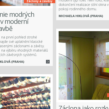
moderní typ rolet Twin rollo, kt
Záclony a závěsy
dokončení realizace stíní okna 
pokoji rodinného domu.
nie modrých
MICHAELA HIKLOVÁ (PRAHA)
 v moderní
avbě
a na první pohled strohé
ajde své uplatnění klasické
řasenými záclonami a závěsy.
 na výběru vhodných materiálů
cích závěsných systémů.
IKLOVÁ (PRAHA)
Záclona jako rozk