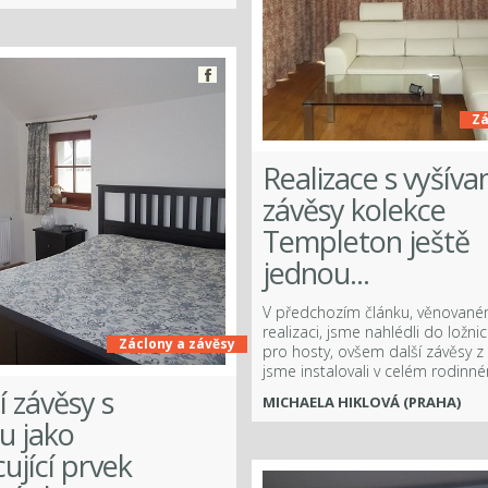
Zá
Realizace s vyšív
závěsy kolekce
Templeton ještě
jednou...
V předchozím článku, věnované
realizaci, jsme nahlédli do ložni
Záclony a závěsy
pro hosty, ovšem další závěsy z
jsme instalovali v celém rodin
 závěsy s
MICHAELA HIKLOVÁ (PRAHA)
u jako
ující prvek