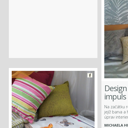
Facebook
Design
ook
impuls
Na začátku r
jejíž barva a
úprav interie
MICHAELA H