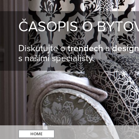
ČASOPIS O BYTO
Diskutujte o
trendech
a
desig
s našimi specialisty.
HOME
hledat