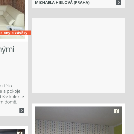
MICHAELA HIKLOVÁ (PRAHA)
clony a závěsy
anými
m této
ce a pokoje
 téže kolekce
ném domě.