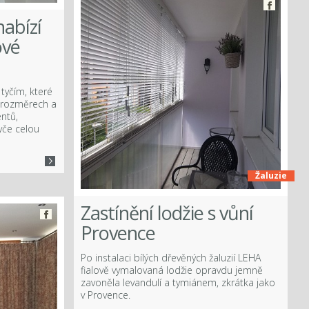
nabízí
ové
tyčím, které
 rozměrech a
ntů,
yče celou
Žaluzie
Zastínění lodžie s vůní
Provence
Po instalaci bílých dřevěných žaluzií LEHA
fialově vymalovaná lodžie opravdu jemně
zavoněla levandulí a tymiánem, zkrátka jako
v Provence.