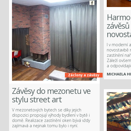
Facebook
Harmo
závěsů
novost
ook
I v moderní 
novostavbě n
zastínění na
Záleží ovšem
a odpovídají
MICHAELA H
Záclony a závěsy
Závěsy do mezonetu ve
stylu street art
V mezonetových bytech se díky jejich
dispozici propojují výhody bydlení v bytě i
domě. Realizace zastínění oken bývá vždy
zajímavá a nejinak tomu bylo i nyní.