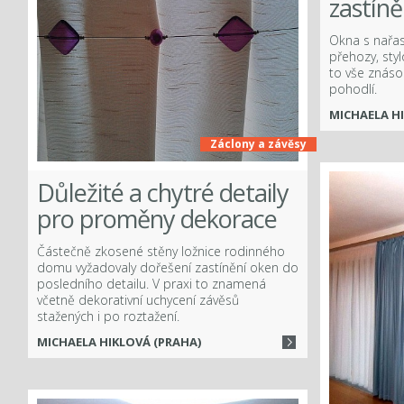
zastíně
ook
Okna s nařa
přehozy, sty
to vše znáso
pohodlí.
MICHAELA H
Záclony a závěsy
Důležité a chytré detaily
pro proměny dekorace
Částečně zkosené stěny ložnice rodinného
domu vyžadovaly dořešení zastínění oken do
posledního detailu. V praxi to znamená
včetně dekorativní uchycení závěsů
stažených i po roztažení.
MICHAELA HIKLOVÁ (PRAHA)
Více