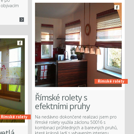
eré po
v obývacím
Římské rolety
Římské rolety s
efektními pruhy
Na nedávno dokončené realizaci jsem pro
Římské rolety
římské rolety využila záclonu 50016 s
kombinací průhledných a barevných pruhů,
vetlá
které krásně ladí s vybavením interieru.