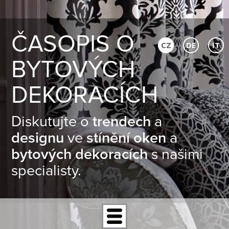
ČASOPIS O
CZ
DE
IT
BYTOVÝCH
DEKORACÍCH
Diskutujte o
trendech
a
designu
ve
stínění oken
a
bytových dekoracích
s našimi
specialisty.