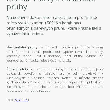
pruhy
Na nedávno dokončené realizaci jsem pro římské
rolety využila záclonu 50016 s kombinací
průhledných a barevných pruhů, které krásně ladí s
vybavením interieru.
Horizontální pruhy
na římských roletách působí vždy velmi
efektně, neboť dokáží podtrhnout typické rovné linie rolety.
Materiály mohou být různorodé, není nutné vybírat jen
jednobarevné, hladké nebo světlé materiály.
Římské rolety
jsou velmi jednoduchým řešením stínění, nejen v
obývacích pokojích či ložnicích, ale je velmi praktické i v
kuchyňských a jídelních koutech. Roletu si můžete snadno
vytáhnout do jakékoliv polohy a díky tomu nepřekáží například nad
kuchyňským dřezem nebo pracovní plochou. Příkladem je i tato
realizace a spokojená klientka.
Foto (
STYLTEX
)