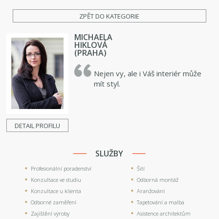
ZPĚT DO KATEGORIE
MICHAELA
HIKLOVÁ
(PRAHA)
Nejen vy, ale i Váš interiér může
mít styl.
DETAIL PROFILU
SLUŽBY
Profesionální poradenství
Šití
Konzultace ve studiu
Odborná montáž
Konzultace u klienta
Aranžování
Odborné zaměření
Tapetování a malba
Zajištění výroby
Asistence architektům