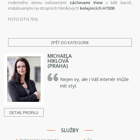
rodinného domu nařasenými
záclonami View
v bílé barvě,
instalovanými na stropních hliníkových
kolejnicích H7300
.
FOTO (STYLTEX)
ZPĚT DO KATEGORIE
MICHAELA
HIKLOVÁ
(PRAHA)
Nejen vy, ale i Váš interiér může
mít styl.
DETAIL PROFILU
SLUŽBY
Profesionální poradenství
Šití