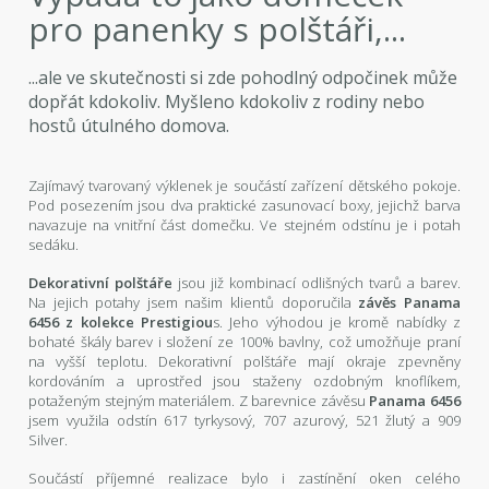
pro panenky s polštáři,...
...ale ve skutečnosti si zde pohodlný odpočinek může
dopřát kdokoliv. Myšleno kdokoliv z rodiny nebo
hostů útulného domova.
Zajímavý tvarovaný výklenek je součástí zařízení dětského pokoje.
Pod posezením jsou dva praktické zasunovací boxy, jejichž barva
navazuje na vnitřní část domečku. Ve stejném odstínu je i potah
sedáku.
Dekorativní polštáře
jsou již kombinací odlišných tvarů a barev.
Na jejich potahy jsem našim klientů doporučila
závěs Panama
6456 z kolekce Prestigiou
s. Jeho výhodou je kromě nabídky z
bohaté škály barev i složení ze 100% bavlny, což umožňuje praní
na vyšší teplotu. Dekorativní polštáře mají okraje zpevněny
kordováním a uprostřed jsou staženy ozdobným knoflíkem,
potaženým stejným materiálem. Z barevnice závěsu
Panama
6456
jsem využila odstín 617 tyrkysový, 707 azurový, 521 žlutý a 909
Silver.
Součástí příjemné realizace bylo i zastínění oken celého