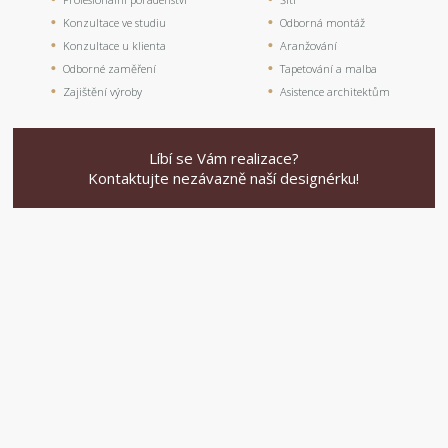
Konzultace ve studiu
Odborná montáž
Konzultace u klienta
Aranžování
Odborné zaměření
Tapetování a malba
Zajištění výroby
Asistence architektům
Líbí se Vám realizace?
Kontaktujte nezávazně naší designérku!