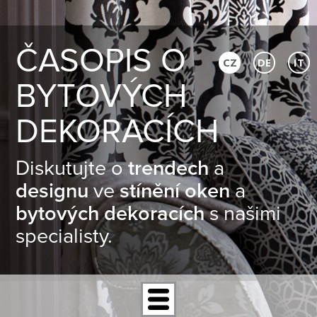
ČASOPIS O
CZ
DE
IT
BYTOVÝCH
DEKORACÍCH
Diskutujte o
trendech
a
designu
ve
stínění oken
a
bytových dekoracích
s našimi
specialisty.