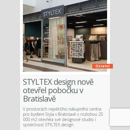
Ostatní
STYLTEX design nově
otevřel pobočku v
Bratislavě
V prostorách největšího nákupního centra
pro bydlení Styla v Bratislavě s rozlohou 25
000 m2 otevřela své designové studio i
společnost STYLTEX design