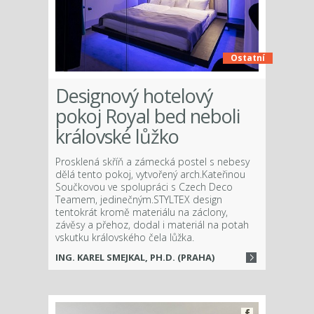
Ostatní
Designový hotelový
pokoj Royal bed neboli
královské lůžko
Prosklená skříň a zámecká postel s nebesy
dělá tento pokoj, vytvořený arch.Kateřinou
Součkovou ve spolupráci s Czech Deco
Teamem, jedinečným.STYLTEX design
tentokrát kromě materiálu na záclony,
závěsy a přehoz, dodal i materiál na potah
vskutku královského čela lůžka.
ING. KAREL SMEJKAL, PH.D. (PRAHA)