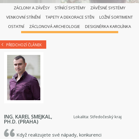
ZÁCLONY A ZÁVĚSY
STÍNÍCÍ SYSTÉMY
ZÁVĚSNÉ SYSTÉMY
VENKOVNÍ STÍNĚNÍ
TAPETY A DEKORACE STĚN
LOŽNÍ SORTIMENT
DETAIL PROFILU
OSTATNÍ
ZÁCLONOVÁ ARCHEOLOGIE
DESIGNÉRKA KAROLÍNKA
PŘEDCHOZÍ ČLÁNEK
ING. KAREL SMEJKAL,
Lokalita: Středočeský kraj
PH.D. (PRAHA)
Když realizujete své nápady, konkurenci