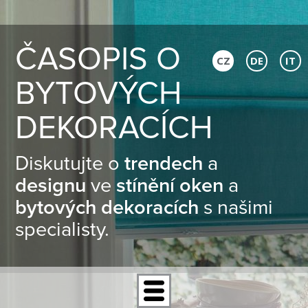
ČASOPIS O
CZ
DE
IT
BYTOVÝCH
DEKORACÍCH
Diskutujte o
trendech
a
designu
ve
stínění oken
a
bytových dekoracích
s našimi
specialisty.