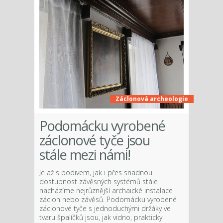
Záclonová archeologie
Podomácku vyrobené
záclonové tyče jsou
stále mezi námi!
Je až s podivem, jak i přes snadnou
dostupnost závěsných systémů stále
nacházíme nejrůznější archaické instalace
záclon nebo závěsů. Podomácku vyrobené
záclonové tyče s jednoduchými držáky ve
tvaru špalíčků jsou, jak vidno, prakticky