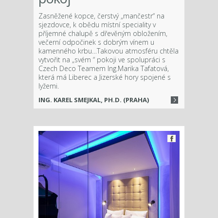
Zasněžené kopce, čerstvý „mančestr“ na
sjezdovce, k obědu místní speciality v
příjemné chalupě s dřevěným obložením,
večerní odpočinek s dobrým vínem u
kamenného krbu…Takovou atmosféru chtěla
vytvořit na „svém “ pokoji ve spolupráci s
Czech Deco Teamem Ing.Marika Tafatová,
která má Liberec a Jizerské hory spojené s
lyžemi.
ING. KAREL SMEJKAL, PH.D. (PRAHA)