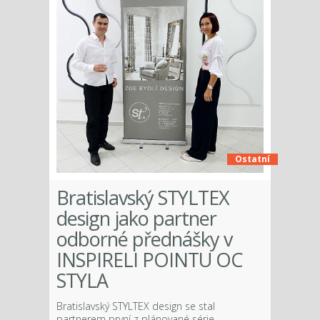
Ostatní
Bratislavský STYLTEX
design jako partner
odborné přednášky v
INSPIRELI POINTU OC
STYLA
Bratislavský STYLTEX design se stal
partnerem první z plánované série