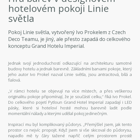
hotelovém pokoji Linie
světla
Pokoj Linie světla, vytvořený Ivo Prokelem z Czech
Deco Teamu, je jiný, ale přesto zapadá do celkového
konceptu Grand Hotelu Imperial.
Jednak svojí jednoduchostí odkazující na architekturu samotné
budovy hotelu a jednak barevně. Základními barvami pokoje, který
jeho autor Ivo Prokel nazval Linie světla, jsou antracitová, bílá a
fialová.
„V rámci hotelu se objevují na více místech, a přes veškerou
originalitu pokoje připomínají, že je součástí celku,“ říká Ivo Prokel.
Do celkového pojetí Pytloun Grand Hotel Imperial zapadají i LED
pásky, které si hoteloví hosté mohou barevně ladit podle
momentální nálady a kterými udělal pokoj jedinečným.
Inspirací mu byl komplikovaný půdorys. „Přemýšlel jsem, jak tento
prostor co nejvíc propojit. Když jsem si vše skicoval do půdorysu,
napadlo mě ty čáry tažené napříč celým prostorem prostě