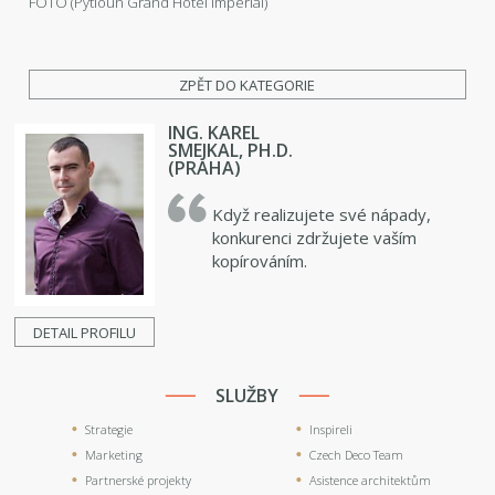
FOTO (Pytloun Grand Hotel Imperial)
ZPĚT DO KATEGORIE
ING. KAREL
SMEJKAL, PH.D.
(PRAHA)
Když realizujete své nápady,
konkurenci zdržujete vaším
kopírováním.
DETAIL PROFILU
SLUŽBY
Strategie
Inspireli
Marketing
Czech Deco Team
Partnerské projekty
Asistence architektům