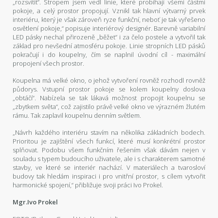
„rozsvítit“. Stropem jsem vedl linie, které probíhají všemi částmi
pokoje, a celý prostor propojují. Vznikl tak hlavní výtvarný prvek
interiéru, který je však zároveň ryze funkční, neboť je tak vyřešeno
osvětlení pokoje,“ popisuje interiérový designér. Barevně variabilní
LED pásky nechal přirozeně „běžet“ i za čelo postele a vytvořil tak
základ pro nevšední atmosféru pokoje. Linie stropních LED pásků
pokračují i do koupelny, čím se naplnil úvodní cíl - maximální
propojení všech prostor.
Koupelna má velké okno, o jehož vytvoření rovněž rozhodl rovněž
půdorys. Vstupní prostor pokoje se kolem koupelny doslova
„obtáčí“. Nabízela se tak lákavá možnost propojit koupelnu se
„zbytkem světa“, což zajistilo právě velké okno ve výrazném žlutém
rámu. Tak zaplavil koupelnu denním světlem.
„Návrh každého interiéru stavím na několika základních bodech.
Prioritou je zajištění všech funkcí, které musí konkrétní prostor
splňovat. Podobu všem funkčním řešením však dávám nejen v
souladu s typem budoucího uživatele, ale i s charakterem samotné
stavby, ve které se interiér nachází. V materiálech a tvarosloví
budovy tak hledám inspiraci i pro vnitřní prostor, s cílem vytvořit
harmonické spojení,“ přibližuje svoji práci Ivo Prokel.
Mgr.Ivo Prokel