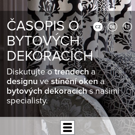
ČASOPIS O
CZ
DE
IT
BYTOVÝCH
DEKORACÍCH
Diskutujte o
trendech
a
designu
ve
stínění oken
a
bytových dekoracích
s našimi
specialisty.