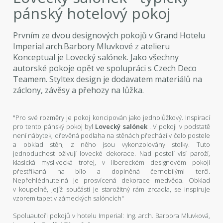
pánský hotelový pokoj
Prvním ze dvou designových pokojů v Grand Hotelu
Imperial arch.Barbory Mluvkové z atelieru
Konceptual je Lovecký salónek. Jako všechny
autorské pokoje opět ve spolupráci s Czech Deco
Teamem. Styltex design je dodavatem materiálů na
záclony, závěsy a přehozy na lůžka.
"Pro své rozměry je pokoj koncipován jako jednolůžkový. Inspirací
pro tento pánský pokoj byl
Lovecký salónek
. V pokoji v podstatě
není nábytek, dřevěná podlaha na stěnách přechází v čelo postele
a obklad stěn, z něho jsou vykonzolovány stolky. Tuto
jednoduchost oživují lovecké dekorace. Nad postelí visí paroží,
klasická myslivecká trofej, v libereckém designovém pokoji
přestříkaná na bílo a doplněná černobílými terči.
Nepřehlédnutelná je prosvícená dekorace medvěda. Obklad
v koupelně, jejíž součástí je starožitný rám zrcadla, se inspiruje
vzorem tapet v zámeckých salóncích"
Spoluautoři pokojů v hotelu Imperial: Ing. arch. Barbora Mluvková,