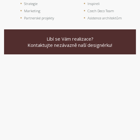
Strategie
Inspireli
Marketing
Czech Deco Team
Partnerské projekty
Asistence architektům
Líbí se Vám realizace?
Kontaktujte nezávazně naší designérku!