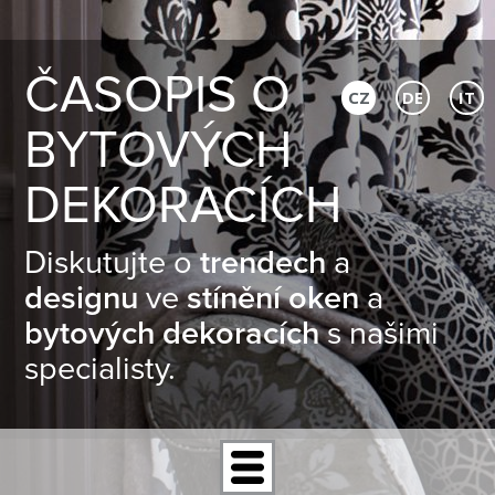
ČASOPIS O
CZ
DE
IT
BYTOVÝCH
DEKORACÍCH
Diskutujte o
trendech
a
designu
ve
stínění oken
a
bytových dekoracích
s našimi
specialisty.