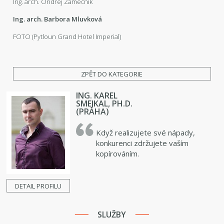
Ing. arch. Ondřej Zámečník
Ing. arch. Barbora Mluvková
FOTO (Pytloun Grand Hotel Imperial)
ZPĚT DO KATEGORIE
ING. KAREL
SMEJKAL, PH.D.
(PRAHA)
Když realizujete své nápady,
konkurenci zdržujete vaším
kopírováním.
DETAIL PROFILU
SLUŽBY