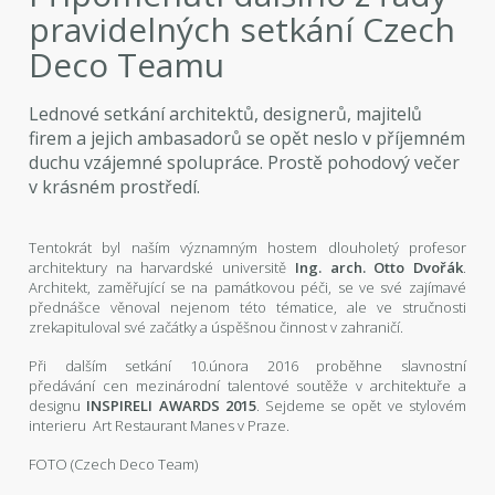
pravidelných setkání Czech
Deco Teamu
Lednové setkání architektů, designerů, majitelů
firem a jejich ambasadorů se opět neslo v příjemném
duchu vzájemné spolupráce. Prostě pohodový večer
v krásném prostředí.
Tentokrát byl naším významným hostem dlouholetý profesor
architektury na harvardské universitě
Ing. arch. Otto Dvořák
.
Architekt, zaměřující se na památkovou péči, se ve své zajímavé
přednášce věnoval nejenom této tématice, ale ve stručnosti
zrekapituloval své začátky a úspěšnou činnost v zahraničí.
Při dalším setkání 10.února 2016 proběhne slavnostní
předávání cen mezinárodní talentové soutěže v architektuře a
designu
INSPIRELI AWARDS 2015
. Sejdeme se opět ve stylovém
interieru Art Restaurant Manes v Praze.
FOTO (Czech Deco Team)