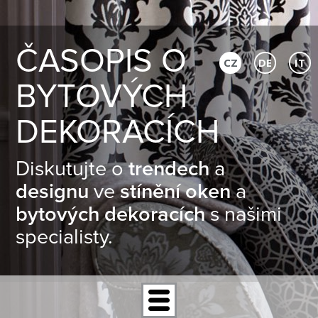
ČASOPIS O
CZ
DE
IT
BYTOVÝCH
DEKORACÍCH
Diskutujte o
trendech
a
designu
ve
stínění oken
a
bytových dekoracích
s našimi
specialisty.