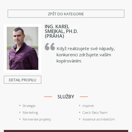
ZPĚT DO KATEGORIE
ING. KAREL
SMEJKAL, PH.D.
(PRAHA)
Když realizujete své nápady,
konkurenci zdržujete vaším
kopírováním.
DETAIL PROFILU
SLUŽBY
Strategie
Inspireli
Marketing
Czech Deco Team
Partnerské projekty
Asistence architektům