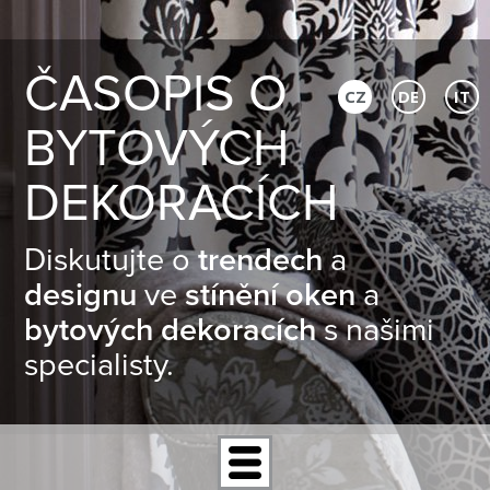
ČASOPIS O
CZ
DE
IT
BYTOVÝCH
DEKORACÍCH
Diskutujte o
trendech
a
designu
ve
stínění oken
a
bytových dekoracích
s našimi
specialisty.