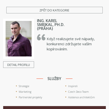
ZPĚT DO KATEGORIE
ING. KAREL
SMEJKAL, PH.D.
(PRAHA)
Když realizujete své nápady,
konkurenci zdržujete vaším
kopírováním.
DETAIL PROFILU
SLUŽBY
Strategie
Inspireli
Marketing
Czech Deco Team
Partnerské projekty
Asistence architektům