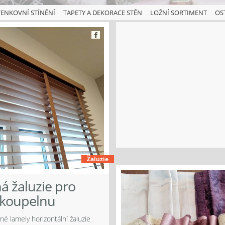
ENKOVNÍ STÍNĚNÍ
TAPETY A DEKORACE STĚN
LOŽNÍ SORTIMENT
OS
Žaluzie
á žaluzie pro
koupelnu
né lamely horizontální žaluzie