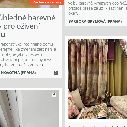
Záclony a závěsy
volbu barevně výrazných doplňků
případě plisse žaluzií k zastínění 
oken.
ůhledné barevné
BARBORA GRYMOVÁ (PRAHA)
 pro oživení
ru
 rekonstrukci rodinného domu
zřejmě i ke změnám zastínění a
n. Stejně jako v nedávno
obývacím pokoji, řešeným ve
 Ing.Kateřinou Pečeňovou.
 NOVOTNÁ (PRAHA)