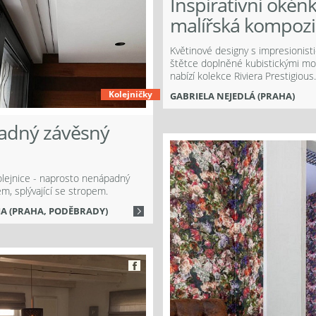
Inspirativní okén
malířská kompozi
Květinové designy s impresionist
štětce doplněné kubistickými mot
nabízí kolekce Riviera Prestigious.
Kolejničky
GABRIELA NEJEDLÁ (PRAHA)
adný závěsný
m
lejnice - naprosto nenápadný
m, splývající se stropem.
A (PRAHA, PODĚBRADY)