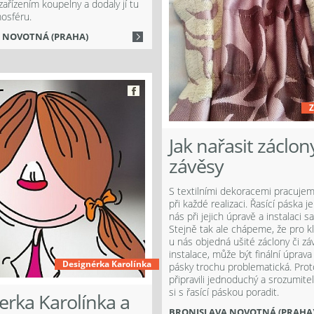
zařízením koupelny a dodaly jí tu
osféru.
 NOVOTNÁ (PRAHA)
Z
Jak nařasit záclon
závěsy
S textilními dekoracemi pracujem
při každé realizaci. Řasící páska j
nás při jejich úpravě a instalaci 
Stejně tak ale chápeme, že pro kli
u nás objedná ušité záclony či zá
instalace, může být finální úprava
Designérka Karolínka
pásky trochu problematická. Pro
připravili jednoduchý a srozumitel
si s řasící páskou poradit.
erka Karolínka a
BRONISLAVA NOVOTNÁ (PRAHA