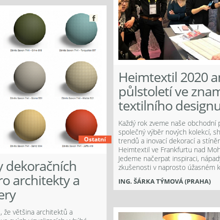
Heimtextil 2020 
půlstoletí ve zna
textilního design
Každý rok zveme naše obchodní 
společný výběr nových kolekcí, s
Ostatní
trendů a inovací dekorací a stíně
Heimtextil ve Frankfurtu nad Mo
Jedeme načerpat inspiraci, nápady
y dekoračních
zkušenosti v naprosto úžasném k
ro architekty a
ING. ŠÁRKA TÝMOVÁ (PRAHA)
ery
, že většina architektů a