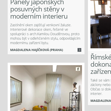
Panely japonských
posuvných stěny v
moderním interieru
Zastínění oken zajišťují venkovní žaluzie.
Interierové dekorace oken, řešené ve
spolupráci s arch.Kamilou Douděrovou, proto
mohou být v odlehčeném stylu, odpovídajícím
modernímu zařízení bytu.
MAGDALENA HAJÍČKOVÁ (PRAHA)
Římské 
dokona
Více
zařízen
ook
Také se vám s
záclony nebo 
Facebook
Občas si do
interier.
MAGDALENA 