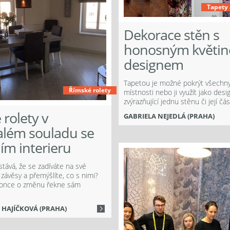
Tapety 
Dekorace stěn s
honosným květi
designem
Tapetou je možné pokrýt všechny
Římské rolety
místnosti nebo ji využít jako desi
zvýrazňující jednu stěnu či její čás
rolety v
GABRIELA NEJEDLÁ (PRAHA)
lém souladu se
ím interieru
tává, že se zadíváte na své
závěsy a přemýšlíte, co s nimi?
konce o změnu řekne sám
HAJÍČKOVÁ (PRAHA)