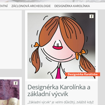
TATNÍ
ZÁCLONOVÁ ARCHEOLOGIE
DESIGNÉRKA KAROLÍNKA
Designérka Karolínka
Designérka Karolínka a
základní výcvik
„Základní výcvik" je velmi důležitý, zvláště když