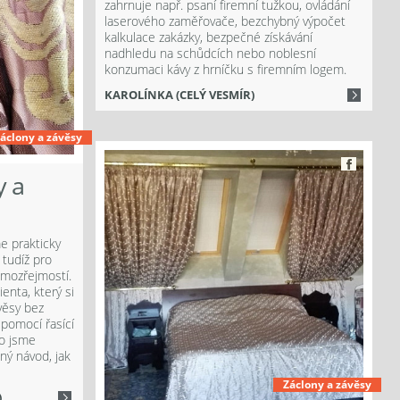
zahrnuje např. psaní firemní tužkou, ovládání
laserového zaměřovače, bezchybný výpočet
kalkulace zakázky, bezpečné získávání
nadhledu na schůdcích nebo noblesní
konzumaci kávy z hrníčku s firemním logem.
KAROLÍNKA (CELÝ VESMÍR)
áclony a závěsy
y a
e prakticky
e tudíž pro
samozřejmostí.
enta, který si
věsy bez
 pomocí řasící
to jsme
ný návod, jak
Záclony a závěsy
)