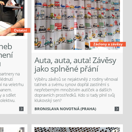
Ostatní
aneb
Záclony a závěsy
mení
Auta, auta, auta! Závěsy
u
jako splněné přání
partnery na
hlédnutí
Výběru závěsů se nejaktivněji z rodiny věnoval
ní na veletrhu
tatínek a svému synovi dopřál zastínění s
hanem.
nepřeberným množstvím autíček a dalších
 a sdílet
dopravních prostředků. Kdo si tady plnil svůj
olektivu.
klukovský sen?
BRONISLAVA NOVOTNÁ (PRAHA)