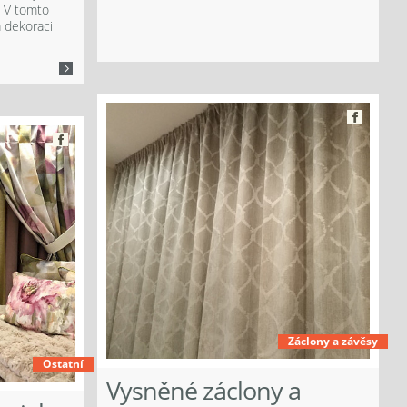
. V tomto
a dekoraci
Záclony a závěsy
Ostatní
Vysněné záclony a