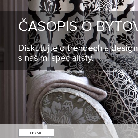
ČASOPIS O BYTO
Diskutujte o
trendech
a
desig
s našimi specialisty.
HOME
hledat