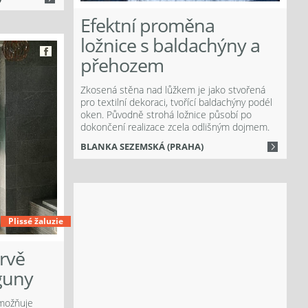
Efektní proměna
ložnice s baldachýny a
přehozem
Zkosená stěna nad lůžkem je jako stvořená
pro textilní dekoraci, tvořící baldachýny podél
oken. Původně strohá ložnice působí po
dokončení realizace zcela odlišným dojmem.
BLANKA SEZEMSKÁ (PRAHA)
Plissé žaluzie
arvě
guny
umožňuje