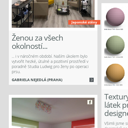
Japonské stěny
Ženou za všech
okolností...
... i v náročném období. Naším úkolem bylo
vytvořit hezké, útulné a pozitivní prostředí v
poradně Studia Ludwig pro ženy po operaci
prsu.
GABRIELA NEJEDLÁ (PRAHA)
Textur
látek p
Více
design
Všimli jsme si