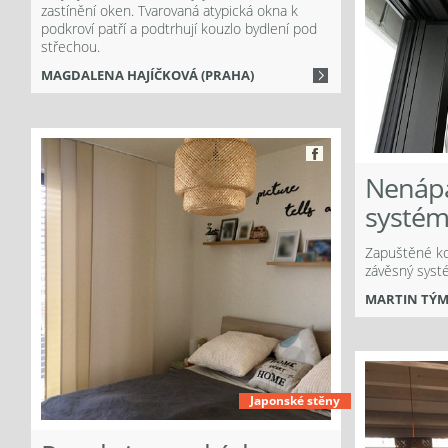
zastínění oken. Tvarovaná atypická okna k
podkroví patří a podtrhují kouzlo bydlení pod
střechou.
MAGDALENA HAJÍČKOVÁ (PRAHA)
Více
Nenáp
Facebook
systé
ook
Zapuštěné ko
závěsný systé
MARTIN TÝM
Japonské stěny