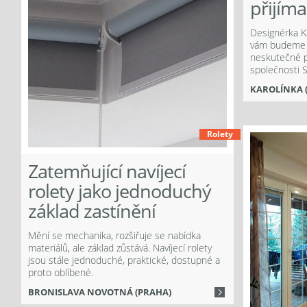
přijím
Designérka Ka
vám budeme p
ook
neskutečné p
společnosti 
KAROLÍNKA (
Rolety
Více
Zatemňující navíjecí
rolety jako jednoduchý
základ zastínění
Mění se mechanika, rozšiřuje se nabídka
materiálů, ale základ zůstává. Navíjecí rolety
jsou stále jednoduché, praktické, dostupné a
proto oblíbené.
BRONISLAVA NOVOTNÁ (PRAHA)