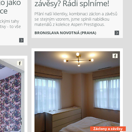
ko jako
závěsy? Rádi splníme!
ce
Přání naší klientky, kombinaci záclon a závěsů
se stejným vzorem, jsme splnili nabídkou
ickými tahy
materiálů z kolekce Aspen Prestigious.
ivy - to vše
BRONISLAVA NOVOTNÁ (PRAHA)
Záclony a závěsy