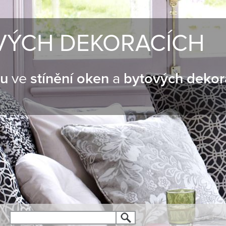
VÝCH DEKORACÍCH
nu
ve
stínění oken
a
bytových dekor