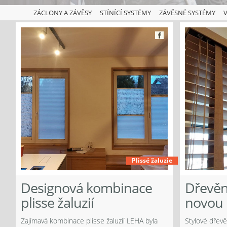
ZÁCLONY A ZÁVĚSY
STÍNÍCÍ SYSTÉMY
ZÁVĚSNÉ SYSTÉMY
V
Facebook
Plissé žaluzie
ook
Designová kombinace
Dřevěn
plisse žaluzií
novou 
Zajímavá kombinace plisse žaluzií LEHA byla
Stylové dřevě