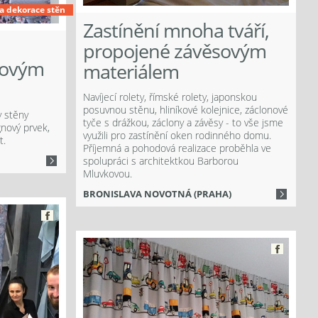
a dekorace stěn
Zastínění mnoha tváří,
propojené závěsovým
novým
materiálem
Navíjecí rolety, římské rolety, japonskou
posuvnou stěnu, hliníkové kolejnice, záclonové
 stěny
tyče s drážkou, záclony a závěsy - to vše jsme
gnový prvek,
využili pro zastínění oken rodinného domu.
t.
Příjemná a pohodová realizace proběhla ve
spolupráci s architektkou Barborou
Mluvkovou.
BRONISLAVA NOVOTNÁ (PRAHA)