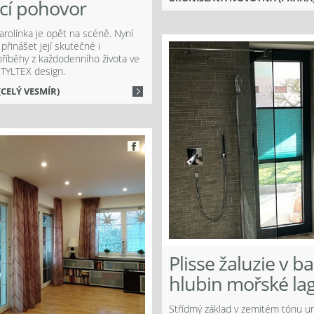
ací pohovor
rolínka je opět na scéně. Nyní
řinášet její skutečné i
říběhy z každodenního života ve
STYLTEX design.
CELÝ VESMÍR)
Plisse žaluzie v b
hlubin mořské la
Střídmý základ v zemitém tónu 