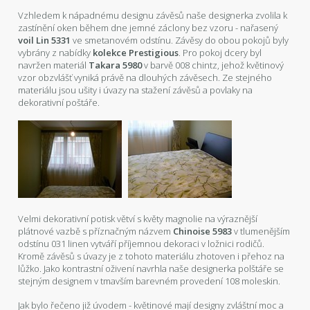
Vzhledem k nápadnému designu závěsů naše designerka zvolila k
zastínění oken během dne jemné záclony bez vzoru - nařasený
voil Lin 5331
ve smetanovém odstínu. Závěsy do obou pokojů byly
vybrány z nabídky
kolekce Prestigious
. Pro pokoj dcery byl
navržen materiál
Takara 5980
v barvě 008 chintz, jehož květinový
vzor obzvlášť vyniká právě na dlouhých závěsech. Ze stejného
materiálu jsou ušity i úvazy na stažení závěsů a povlaky na
dekorativní poštáře.
Velmi dekorativní potisk větví s květy magnolie na výraznější
plátnové vazbě s příznačným názvem
Chinoise 5983
v tlumenějším
odstínu 031 linen vytváří příjemnou dekoraci v ložnici rodičů.
Kromě závěsů s úvazy je z tohoto materiálu zhotoven i přehoz na
lůžko. Jako kontrastní oživení navrhla naše designerka polštáře se
stejným designem v tmavším barevném provedení 108 moleskin.
Jak bylo řečeno již úvodem - květinové mají designy zvláštní moc a