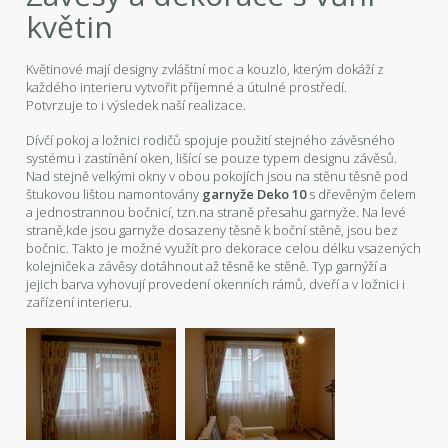
květin
Květinové mají designy zvláštní moc a kouzlo, kterým dokáží z
každého interieru vytvořit příjemné a útulné prostředí.
Potvrzuje to i výsledek naší realizace.
Dívčí pokoj a ložnici rodičů spojuje použití stejného závěsného
systému i zastínění oken, lišící se pouze typem designu závěsů.
Nad stejně velkými okny v obou pokojích jsou na stěnu těsně pod
štukovou lištou namontovány
garnyže Deko 10
s dřevěným čelem
a jednostrannou bočnicí, tzn.na straně přesahu garnyže. Na levé
straně,kde jsou garnyže dosazeny těsně k boční stěně, jsou bez
bočnic. Takto je možné využít pro dekorace celou délku vsazených
kolejniček a závěsy dotáhnout až těsně ke stěně. Typ garnýží a
jejich barva vyhovují provedení okenních rámů, dveří a v ložnici i
zařízení interieru.