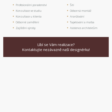
Profesionální poradenství
Šití
Konzultace ve studiu
Odborná montáž
Konzultace u klienta
Aranžování
Odborné zaměření
Tapetování a malba
Zajištění výroby
Asistence architektům
Líbí se Vám realizace?
Kontaktujte nezávazně naší designérku!