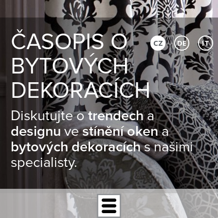
ČASOPIS O
CZ
DE
IT
BYTOVÝCH
DEKORACÍCH
Diskutujte o
trendech
a
designu
ve
stínění oken
a
bytových dekoracích
s našimi
specialisty.