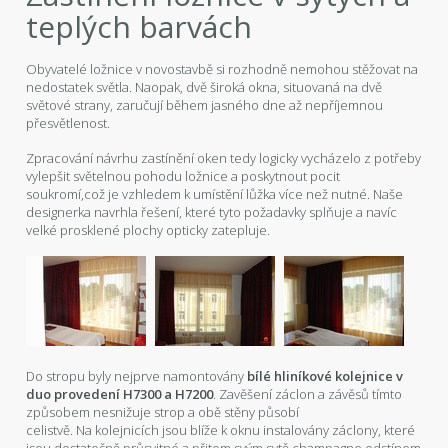
teplých barvách
Obyvatelé ložnice v novostavbě si rozhodně nemohou stěžovat na
nedostatek světla. Naopak, dvě široká okna, situovaná na dvě
světové strany, zaručují během jasného dne až nepříjemnou
přesvětlenost.
Zpracování návrhu zastínění oken tedy logicky vycházelo z potřeby
vylepšit světelnou pohodu ložnice a poskytnout pocit
soukromí,což je vzhledem k umístění lůžka více než nutné. Naše
designerka navrhla řešení, které tyto požadavky splňuje a navíc
velké prosklené plochy opticky zatepluje.
Do stropu byly nejprve namontovány
bílé hliníkové kolejnice v
duo provedení H7300 a H7200
. Zavěšení záclon a závěsů tímto
způsobem nesnižuje strop a obě stěny působí
celistvě. Na kolejnicích jsou blíže k oknu instalovány záclony, které
jsou dostatečně průsvitné a přitom svým sytě champagne odstínem