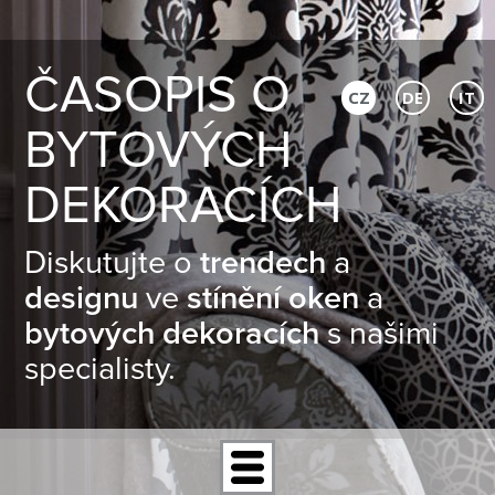
ČASOPIS O
CZ
DE
IT
BYTOVÝCH
DEKORACÍCH
Diskutujte o
trendech
a
designu
ve
stínění oken
a
bytových dekoracích
s našimi
specialisty.