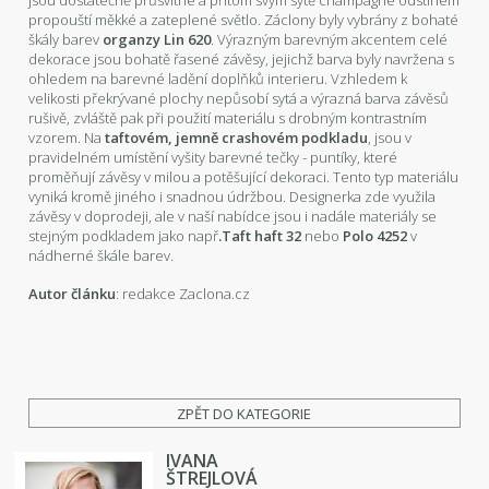
propouští měkké a zateplené světlo. Záclony byly vybrány z bohaté
škály barev
organzy Lin 620
. Výrazným barevným akcentem celé
dekorace jsou bohatě řasené závěsy, jejichž barva byly navržena s
ohledem na barevné ladění doplňků interieru. Vzhledem k
velikosti překrývané plochy nepůsobí sytá a výrazná barva závěsů
rušivě, zvláště pak při použití materiálu s drobným kontrastním
vzorem. Na
taftovém, jemně crashovém podkladu
, jsou v
pravidelném umístění vyšity barevné tečky - puntíky, které
proměňují závěsy v milou a potěšující dekoraci. Tento typ materiálu
vyniká kromě jiného i snadnou údržbou. Designerka zde využila
závěsy v doprodeji, ale v naší nabídce jsou i nadále materiály se
stejným podkladem jako např
.Taft haft 32
nebo
Polo 4252
v
nádherné škále barev.
Autor článku
: redakce Zaclona.cz
ZPĚT DO KATEGORIE
IVANA
ŠTREJLOVÁ