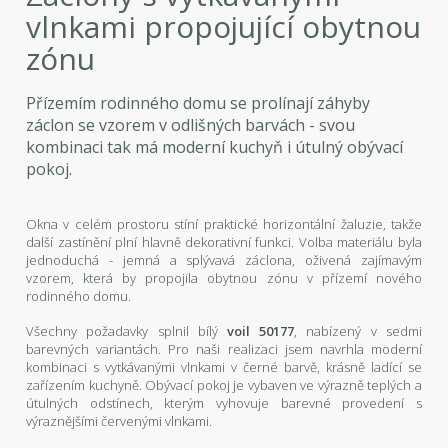
vlnkami propojující obytnou
zónu
Přízemím rodinného domu se prolínají záhyby
záclon se vzorem v odlišných barvách - svou
kombinaci tak má moderní kuchyň i útulný obývací
pokoj.
Okna v celém prostoru stíní praktické horizontální žaluzie, takže
další zastínění plní hlavně dekorativní funkci. Volba materiálu byla
jednoduchá - jemná a splývavá záclona, oživená zajímavým
vzorem, která by propojila obytnou zónu v přízemí nového
rodinného domu.
Všechny požadavky splnil bílý
voil 50177
, nabízený v sedmi
barevných variantách. Pro naši realizaci jsem navrhla moderní
kombinaci s vytkávanými vlnkami v černé barvě, krásně ladící se
zařízením kuchyně. Obývací pokoj je vybaven ve výrazně teplých a
útulných odstínech, kterým vyhovuje barevné provedení s
výraznějšími červenými vlnkami.