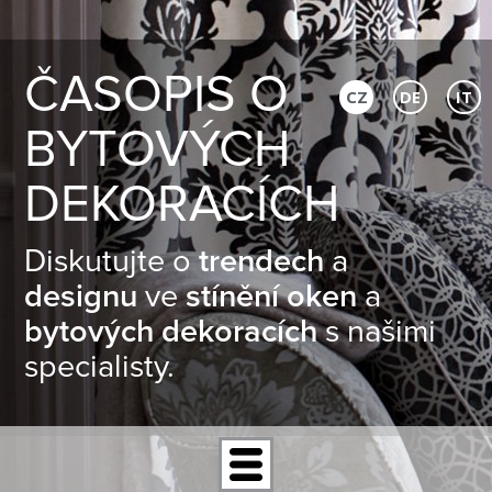
ČASOPIS O
CZ
DE
IT
BYTOVÝCH
DEKORACÍCH
Diskutujte o
trendech
a
designu
ve
stínění oken
a
bytových dekoracích
s našimi
specialisty.