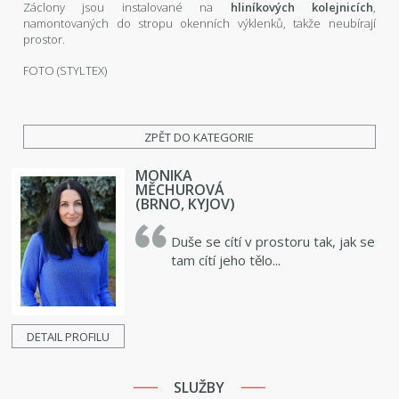
Záclony jsou instalované na
hliníkových kolejnicích
,
namontovaných do stropu okenních výklenků, takže neubírají
prostor.
FOTO (STYLTEX)
ZPĚT DO KATEGORIE
MONIKA
MĚCHUROVÁ
(BRNO, KYJOV)
Duše se cítí v prostoru tak, jak se
tam cítí jeho tělo...
DETAIL PROFILU
SLUŽBY