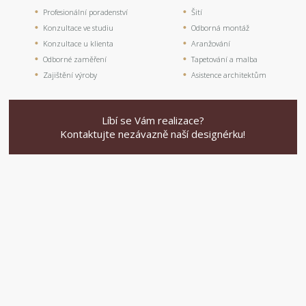
Profesionální poradenství
Šití
Konzultace ve studiu
Odborná montáž
Konzultace u klienta
Aranžování
Odborné zaměření
Tapetování a malba
Zajištění výroby
Asistence architektům
Líbí se Vám realizace?
Kontaktujte nezávazně naší designérku!