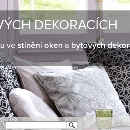
VÝCH DEKORACÍCH
nu
ve
stínění oken
a
bytových dekor