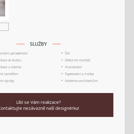
U
SLUŽBY
ionální poradenství
Šití
tace ve studiu
Odborná montáž
tace u klienta
Aranžování
né zaměření
Tapetování a malba
ění výroby
Asistence architektům
Líbí se Vám realizace?
Kontaktujte nezávazně naší designérku!