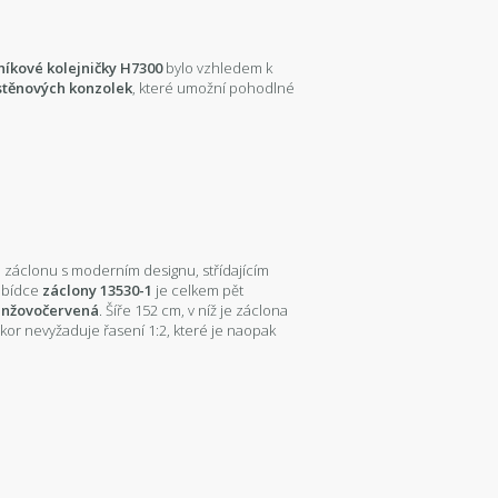
iníkové kolejničky H7300
bylo vzhledem k
stěnových konzolek
, které umožní pohodlné
 záclonu s moderním designu, střídajícím
nabídce
záclony 13530-1
je celkem pět
anžovočervená
. Šíře 152 cm, v níž je záclona
ekor nevyžaduje řasení 1:2, které je naopak