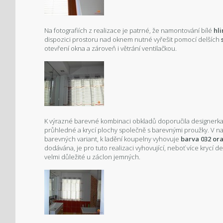
Na fotografiích z realizace je patrné, že namontování bílé
hl
dispozici prostoru nad oknem nutné vyřešit pomocí delších
otevření okna a zároveň i větrání ventilačkou.
K výrazné barevné kombinaci obkladů doporučila designerka
průhledné a krycí plochy společně s barevnými proužky. V 
barevných variant, k ladění koupelny vyhovuje
barva 032 or
dodávána, je pro tuto realizaci vyhovující, neboť více krycí d
velmi důležité u záclon jemných.