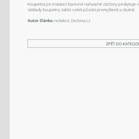
Koupelna po instalaci barevné nařasené záclony poskytuje vě
obklady koupelny, takže celek působí promyšleně a útulně.
Autor článku:
redakce Zaclona.cz
ZPĚT DO KATEGO