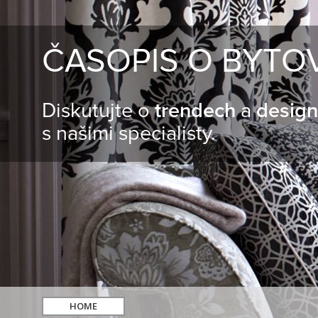
ČASOPIS O BYTO
Diskutujte o
trendech
a
desig
s našimi specialisty.
HOME
hledat