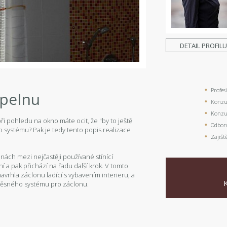
DETAIL PROFIL
Profes
upelnu
Konzul
Konzul
i pohledu na okno máte ocit, že "by to ještě
Odbor
o systému? Pak je tedy tento popis realizace
Zajišt
lnách mezi nejčastěji používané stínící
í a pak přichází na řadu další krok. V tomto
avrhla záclonu ladící s vybavením interieru, a
ávěsného systému pro záclonu.