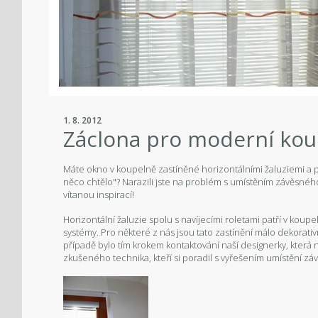
1. 8. 2012
Záclona pro moderní ko
Máte okno v koupelně zastíněné horizontálními žaluziemi a př
něco chtělo"? Narazili jste na problém s umístěním závěsnéh
vítanou inspirací!
Horizontální žaluzie spolu s navíjecími roletami patří v koupe
systémy. Pro některé z nás jsou tato zastínění málo dekorativn
případě bylo tím krokem kontaktování naší designerky, která n
zkušeného technika, kteří si poradil s vyřešením umístění z