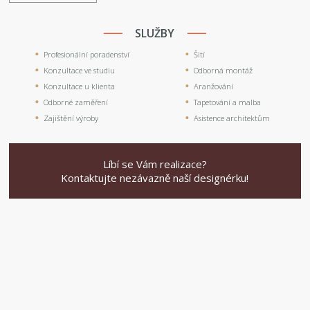
SLUŽBY
Profesionální poradenství
Šití
Konzultace ve studiu
Odborná montáž
Konzultace u klienta
Aranžování
Odborné zaměření
Tapetování a malba
Zajištění výroby
Asistence architektům
Líbí se Vám realizace?
Kontaktujte nezávazně naší designérku!