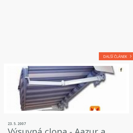
DALŠÍ ČLÁNEK
23. 5. 2007
Výsuvná clona - Aazur a