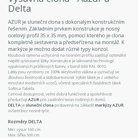
Delta
AZUR je sluneční clona s dokonalým konstrukčním
řešením. Základním prvkem konstrukce je nosný
ocelový profil 35 x 35 mm, pomocí kterého je clona
kompletně sestavena a předseřízena na montáž. K
markýze je možno dodat různé typy konzol.
Kloubová ramena uchycená na nosném profilu zajišťují optimální
napětí vysouvané látky. Konstrukce je lakovaná technologií
vypalovaných práškových barev, v barvě bílé RAL 9010.
Látky jsou vyrobeny ze 100% akrylového vlákna a vyznačují se
dlouhou životností a stálobarevností. Výběr látek je z velkého
množství moderních vzorů, včetně speciálních fasádních látek
Soltis a Tabela.
Cenová dostupnost, velmi dobrá funkčnost a spolehlivost
předurčují
AZUR
pro zastínění teras rodinných domů.
DELTA
je
sluneční clona
postavená na základě
markýzy AZUR
,
ovšem bez nosné tyče.
Rozměry DELTA
Min. výsuv 160 cm
Max. šířka 500 cm