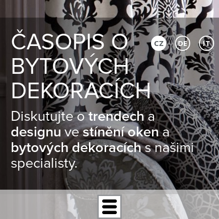
ČASOPIS O
CZ
DE
IT
BYTOVÝCH
DEKORACÍCH
Diskutujte o
trendech
a
designu
ve
stínění oken
a
bytových dekoracích
s našimi
specialisty.