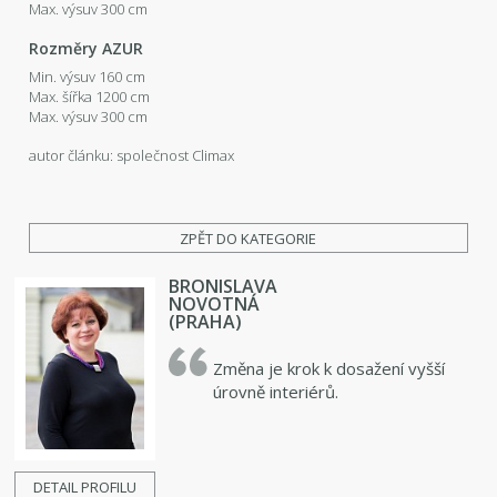
Max. výsuv 300 cm
Rozměry AZUR
Min. výsuv 160 cm
Max. šířka 1200 cm
Max. výsuv 300 cm
autor článku: společnost Climax
ZPĚT DO KATEGORIE
BRONISLAVA
NOVOTNÁ
(PRAHA)
Změna je krok k dosažení vyšší
úrovně interiérů.
DETAIL PROFILU