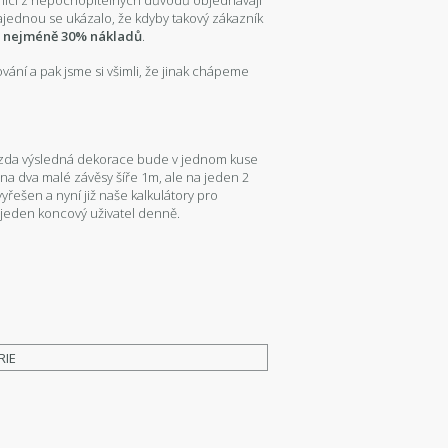
kazníci z nepochopitelných důvodů objednávají
Najednou se ukázalo, že kdyby takový zákazník
by nejméně 30% nákladů
.
ání a pak jsme si všimli, že jinak chápeme
om, zda výsledná dekorace bude v jednom kuse
na dva malé závěsy šíře 1m, ale na jeden 2
vyřešen a nyní již naše kalkulátory pro
ně jeden koncový uživatel denně.
RIE