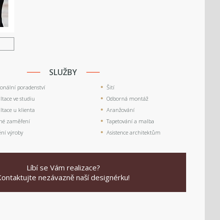
U
SLUŽBY
ionální poradenství
Šití
tace ve studiu
Odborná montáž
tace u klienta
Aranžování
né zaměření
Tapetování a malba
ění výroby
Asistence architektům
Líbí se Vám realizace?
Kontaktujte nezávazně naší designérku!