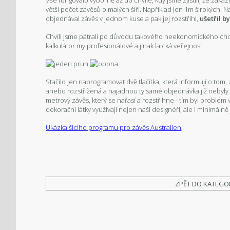
Vše fungovalo výborně až do chvíle, kdy jsme zjistili, že zá
větší počet závěsů o malých šíří. Například jen 1m širokých. 
objednával závěs v jednom kuse a pak jej rozstřihl,
ušetřil 
Chvíli jsme pátrali po důvodu takového neekonomického chov
kalkulátor my profesionálové a jinak laická veřejnost.
Stačilo jen naprogramovat dvě tlačítka, která informují o t
anebo rozstřižená a najadnou ty samé objednávka již nebyly 
metrový závěs, který se nařasí a rozstřihne - tím byl problém 
dekorační látky využívají nejen naši designéři, ale i minimál
Ukázka šicího programu pro závěs Australien
ZPĚT DO KATEGO