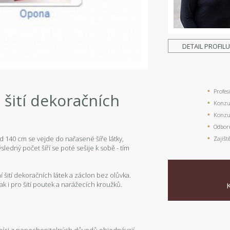
DETAIL PROFIL
Profes
 šití dekoračních
Konzul
Konzul
Odbor
ad 140 cm se vejde do nařasené šíře látky,
Zajišt
ledný počet šíří se poté sešije k sobě - tím
 šití dekoračních látek a záclon bez olůvka.
ak i pro šití poutek a narážecích kroužků.