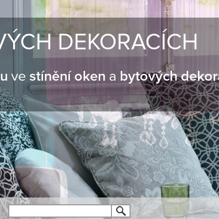
VÝCH DEKORACÍCH
nu
ve
stínění oken
a
bytových dekor