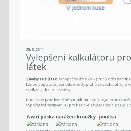
25. 3. 2011
Vylepšení kalkulátoru pro
látek
Závěsy se šijí tak
, že vypočítáváme kolik pruhů o šíři napříkl
kterou poptáváte. Jednotlivé počty pruhů se zaokrouhlují a výs
vznikne jeden kus závěsu.
Nnedávno jsme konečně spustili intuitivní program pro zadání
Výpočet byl nastaven jak pro klasické závěsy s řasící páskou, t
řasící páska
narážecí kroužky
poutka