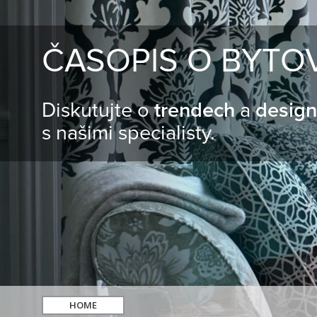
ČASOPIS O BYTO
Diskutujte o
trendech
a
desig
s našimi specialisty.
HOME
hledat