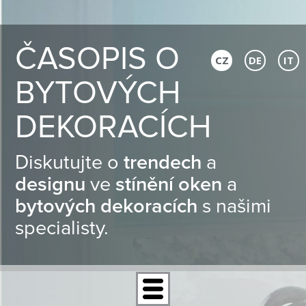
ČASOPIS O
CZ
DE
IT
BYTOVÝCH
DEKORACÍCH
Diskutujte o
trendech
a
designu
ve
stínění oken
a
bytových dekoracích
s našimi
specialisty.