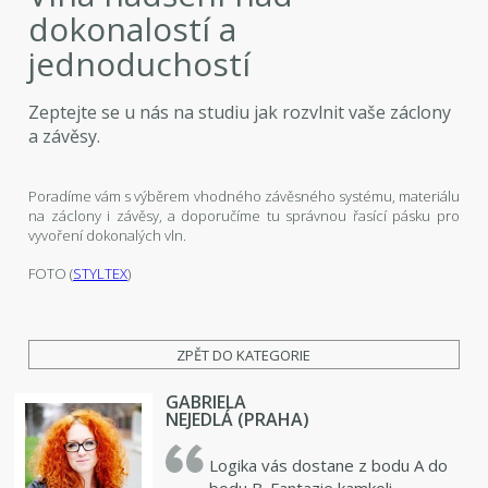
dokonalostí a
jednoduchostí
Zeptejte se u nás na studiu jak rozvlnit vaše záclony
a závěsy.
Poradíme vám s výběrem vhodného závěsného systému, materiálu
na záclony i závěsy, a doporučíme tu správnou řasící pásku pro
vyvoření dokonalých vln.
FOTO (
STYLTEX
)
ZPĚT DO KATEGORIE
GABRIELA
NEJEDLÁ (PRAHA)
Logika vás dostane z bodu A do
bodu B. Fantazie kamkoli.