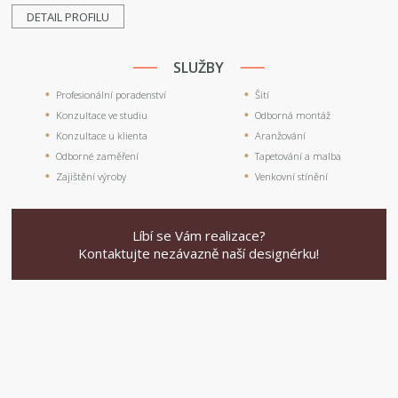
DETAIL PROFILU
SLUŽBY
Profesionální poradenství
Šití
Konzultace ve studiu
Odborná montáž
Konzultace u klienta
Aranžování
Odborné zaměření
Tapetování a malba
Zajištění výroby
Venkovní stínění
Líbí se Vám realizace?
Kontaktujte nezávazně naší designérku!