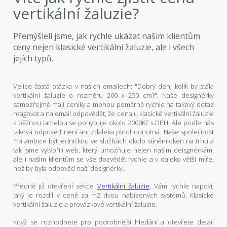
vertikální žaluzie?
Přemýšleli jsme, jak rychle ukázat našim klientům
ceny nejen klasické vertikální žaluzie, ale i všech
jejích typů.
Velice častá otázka v našich emailech: "Dobrý den, kolik by stála
vertikální žaluzie o rozměru 200 x 250 cm?". Naše designérky
samozřejmě mají ceníky a mohou poměrně rychle na takový dotaz
reagovat a na email odpovědět, že cena u klasické vertikální žaluzie
s běžnou lamelou se pohybuje okolo 2000Kč s DPH. Ale podle nás
taková odpověď není ani zdaleka plnohodnotná. Naše společnost
má ambice být jedničkou ve službách okolo stínění oken na trhu a
tak jsme vytvořili web, který umožňuje nejen našim deisgnérkám,
ale i našim klientům se vše dozvědět rychle a v daleko větší míře,
než by byla odpověď naší designérky.
Předně již otevření sekce
Vertikální žaluzie
, Vám rychle napoví,
jaký je rozdíl v ceně za m2 dvou nabízených systémů. Klasické
vertikální žaluzie a provázkové vertikální žaluzie.
Když se rozhodnete pro podrobnější hledání a otevřete detail