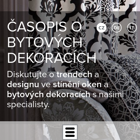
ČASOPIS O
CZ
DE
IT
BYTOVÝCH
DEKORACÍCH
Diskutujte o
trendech
a
designu
ve
stínění oken
a
bytových dekoracích
s našimi
specialisty.