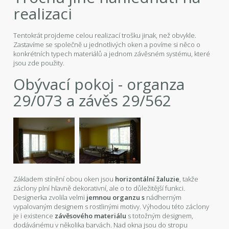
realizaci
Tentokrát projdeme celou realizací trošku jinak, než obvykle.
Zastavíme se společně u jednotlivých oken a povíme si něco o
konkrétních typech materiálů a jednom závěsném systému, které
jsou zde použity.
Obývací pokoj - organza
29/073 a závěs 29/562
Základem stínění obou oken jsou
horizontální žaluzie
, takže
záclony plní hlavně dekorativní, ale o to důležitější funkci.
Designerka zvolila velmi
jemnou organzu s
nádherným
vypalovaným designem s rostlinými motivy. Výhodou této záclony
je i existence
závěsového materiálu
s totožným designem,
dodávánému v několika barvách. Nad okna jsou do stropu