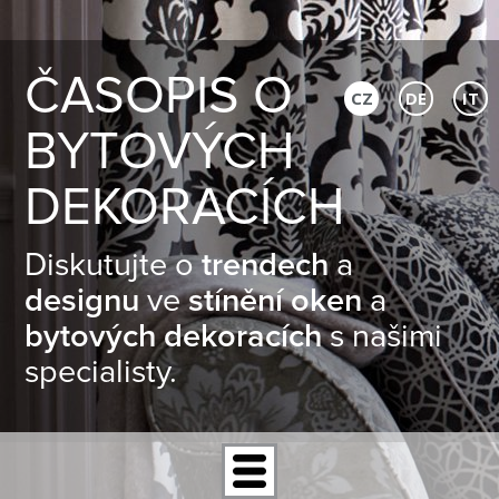
ČASOPIS O
CZ
DE
IT
BYTOVÝCH
DEKORACÍCH
Diskutujte o
trendech
a
designu
ve
stínění oken
a
bytových dekoracích
s našimi
specialisty.