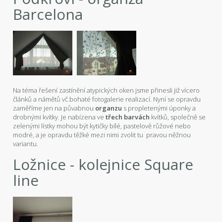
Barcelona
Na téma řešení zastínění atypických oken jsme přinesli již vícero
článků a námětů vč.bohaté fotogalerie realizací. Nyní se opravdu
zaměříme jen na půvabnou
organzu
s propletenými úponky a
drobnými kvítky. Je nabízena ve
třech barvách
kvítků, společně se
zelenými lístky mohou být kytičky bílé, pastelově růžové nebo
modré, a je opravdu těžké mezi nimi zvolit tu pravou něžnou
variantu.
Ložnice - kolejnice Square
line