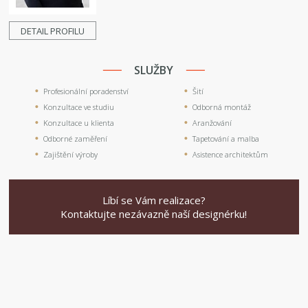
DETAIL PROFILU
SLUŽBY
Profesionální poradenství
Šití
Konzultace ve studiu
Odborná montáž
Konzultace u klienta
Aranžování
Odborné zaměření
Tapetování a malba
Zajištění výroby
Asistence architektům
Líbí se Vám realizace?
Kontaktujte nezávazně naší designérku!