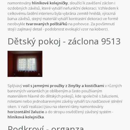
namontovány
hliníkové kolejničky
, sloužící k zavěšení záclon i
ozdobných závěsů, které vytváří nefunkční dekoraci. Vzhledem k
celkovému ladění interieru byla vybrána zemitě hnědá, výrazná
barva závěsů, stejný materiál vytváří kontrastní dekoraci ve formě
neobvykle
tvarovaných polštářků
na pohovce. Za povšimnutí
stojí i zajímavý detail - podobnost evokující vzor na koberci.
Dětský pokoj - záclona 9513
Splývavý
voil s jemnými proužky z žinylky a kostičkami
v různých
barevných variantách je oblíbeným a často používaným
materiálem hlavně do dětských pokojů, kde společně s žaluziemi,
roletami nebo jednobarevnými závěsy vytváří tzv.nadčasové stínění
oken. V naší realizaci jsou na okenní rámy namontovány
horizontální žaluzie
a do stropu osvědčený závěsný systém -
hliníková kolejnička
.
Podkroví - organza