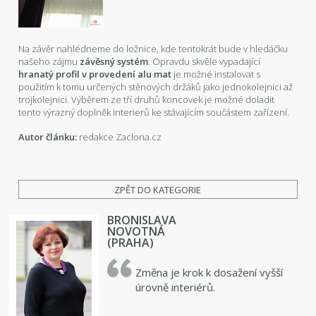
Na závěr nahlédneme do ložnice, kde tentokrát bude v hledáčku
našeho zájmu
závěsný systém
. Opravdu skvěle vypadající
hranatý profil v provedení alu mat
je možné instalovat s
použitím k tomu určených stěnových držáků jako jednokolejnici až
trojkolejnici. Výběrem ze tří druhů koncovek je možné doladit
tento výrazný doplněk interierů ke stávajícím součástem zařízení.
Autor článku:
redakce Zaclona.cz
ZPĚT DO KATEGORIE
BRONISLAVA
NOVOTNÁ
(PRAHA)
Změna je krok k dosažení vyšší
úrovně interiérů.