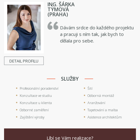
ING. ŠÁRKA
TÝMOVÁ
(PRAHA)
Dávám srdce do každého projektu
a pracuji s ním tak, jak bych to
dělala pro sebe.
DETAIL PROFILU
SLUŽBY
Profesionální poradenství
Šití
Konzultace ve studiu
Odborná montáž
Konzultace u klienta
Aranžování
Odborné zaměření
Tapetování a malba
Zajištění výroby
Asistence architektům
Líbí se Vám realizace?