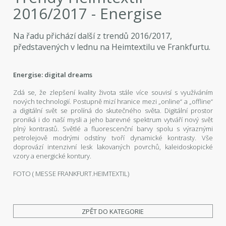
2016/2017 - Energise
Na řadu přichází další z trendů 2016/2017,
představených v lednu na Heimtextilu ve Frankfurtu.
Energise: digital dreams
Zdá se, že zlepšení kvality života stále více souvisí s využíváním
nových technologií. Postupně mizí hranice mezi „online“ a „offline“
a digitální svět se prolíná do skutečného světa. Digitální prostor
proniká i do naší mysli a jeho barevné spektrum vytváří nový svět
plný kontrastů. Světlé a fluorescenční barvy spolu s výraznými
petrolejově modrými odstíny tvoří dynamické kontrasty. Vše
doprovází intenzivní lesk lakovaných povrchů, kaleidoskopické
vzory a energické kontury.
FOTO ( MESSE FRANKFURT.HEIMTEXTIL)
ZPĚT DO KATEGORIE