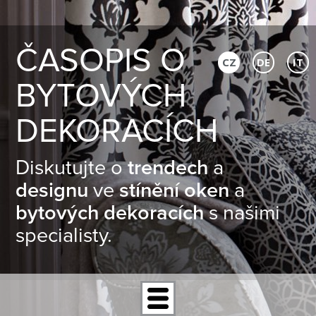
ČASOPIS O
CZ
DE
IT
BYTOVÝCH
DEKORACÍCH
Diskutujte o
trendech
a
designu
ve
stínění oken
a
bytových dekoracích
s našimi
specialisty.