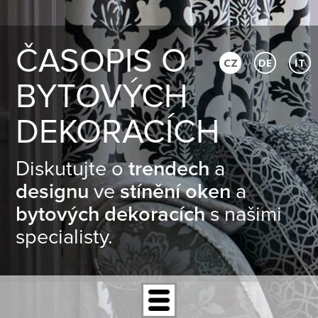
ČASOPIS O
CZ
DE
IT
BYTOVÝCH
DEKORACÍCH
Diskutujte o
trendech
a
designu
ve
stínění oken
a
bytových dekoracích
s našimi
specialisty.