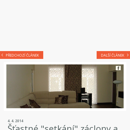
PŘEDCHOZÍ ČLÁNEK
DALŠÍ ČLÁNEK
4. 4. 2014
Šťastné "setkání" záclony a