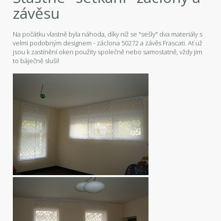
závěsu
Na počátku vlastně byla náhoda, díky níž se "sešly" dva materiály s
velmi podobným designem - záclona 50272 a závěs Frascati. Ať už
jsou k zastínění oken použity společně nebo samostatně, vždy jim
to báječně sluší!