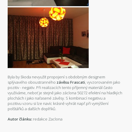
Byla by škoda nevyužít propojení s obdobným designem
splývavého oboustranného
závěsu Frascati
, vyvzorovaném jako
pozitiv - negativ. Při realizacích tento příjemný materiál často
využíváme, neboť je stejně jako záclona 50272 efektní na hladkých
plochách i jako nařasené závěsy. S kombinací negativu a
pozitivu vzoru si lze navíc krásně vyhrát např.při vymýšlení
polštářků a dalších doplňků.
Autor článku:
redakce Zaclona