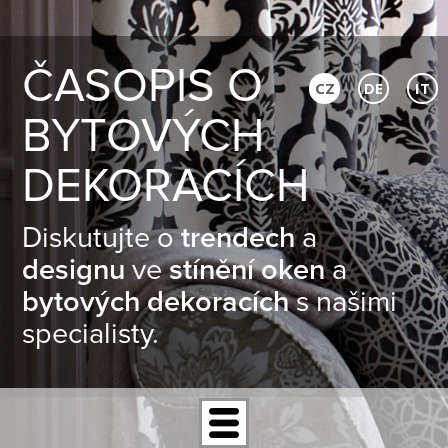
ČASOPIS O
CZ
DE
IT
BYTOVÝCH
DEKORACÍCH
Diskutujte o
trendech
a
designu
ve
stínění oken
a
bytových dekoracích
s našimi
specialisty.