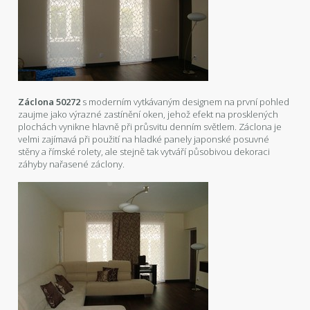
Záclona 50272
s moderním vytkávaným designem na první pohled
zaujme jako výrazné zastínění oken, jehož efekt na prosklených
plochách vynikne hlavně při průsvitu denním světlem. Záclona je
velmi zajímavá při použití na hladké panely japonské posuvné
stěny a římské rolety, ale stejně tak vytváří působivou dekoraci
záhyby nařasené záclony.