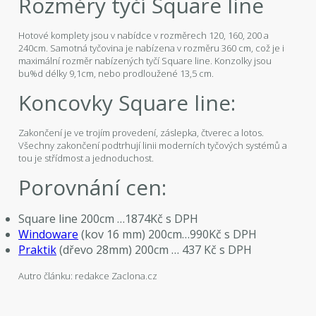
Rozměry tyčí Square line
Hotové komplety jsou v nabídce v rozměrech 120, 160, 200 a
240cm. Samotná tyčovina je nabízena v rozměru 360 cm, což je i
maximální rozměr nabízených tyčí Square line. Konzolky jsou
bu%d délky 9,1cm, nebo prodloužené 13,5 cm.
Koncovky Square line:
Zakončení je ve trojím provedení, záslepka, čtverec a lotos.
Všechny zakončení podtrhují linii moderních tyčových systémů a
tou je střídmost a jednoduchost.
Porovnání cen:
Square line 200cm …1874Kč s DPH
Windoware
(kov 16 mm) 200cm…990Kč s DPH
Praktik
(dřevo 28mm) 200cm … 437 Kč s DPH
Autro článku: redakce Zaclona.cz