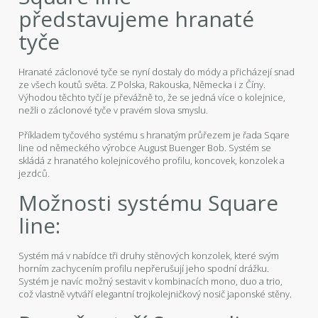
představujeme hranaté
tyče
Hranaté záclonové tyče se nyní dostaly do módy a přicházejí snad
ze všech koutů světa. Z Polska, Rakouska, Německa i z Číny.
Výhodou těchto tyčí je převážně to, že se jedná více o kolejnice,
nežli o záclonové tyče v pravém slova smyslu.
Příkladem tyčového systému s hranatým průřezem je řada Sqare
line od německého výrobce August Buenger Bob. Systém se
skládá z hranatého kolejnicového profilu, koncovek, konzolek a
jezdců.
Možnosti systému Square
line:
Systém má v nabídce tři druhy stěnových konzolek, které svým
horním zachycením profilu nepřerušují jeho spodní drážku.
Systém je navíc možný sestavit v kombinacích mono, duo a trio,
což vlastně vytváří elegantní trojkolejničkový nosič japonské stěny.