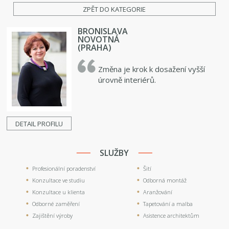
ZPĚT DO KATEGORIE
BRONISLAVA
NOVOTNÁ
(PRAHA)
Změna je krok k dosažení vyšší
úrovně interiérů.
DETAIL PROFILU
SLUŽBY
Profesionální poradenství
Šití
Konzultace ve studiu
Odborná montáž
Konzultace u klienta
Aranžování
Odborné zaměření
Tapetování a malba
Zajištění výroby
Asistence architektům