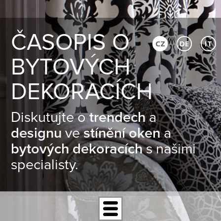
ČASOPIS O
CZ
DE
IT
BYTOVÝCH
DEKORACÍCH
Diskutujte o
trendech
a
designu
ve
stínění oken
a
bytových dekoracích
s našimi
specialisty.