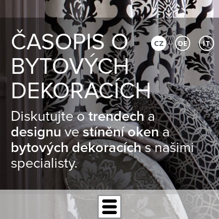
ČASOPIS O
CZ
DE
IT
BYTOVÝCH
DEKORACÍCH
Diskutujte o
trendech
a
designu
ve
stínění oken
a
bytových dekoracích
s našimi
specialisty.