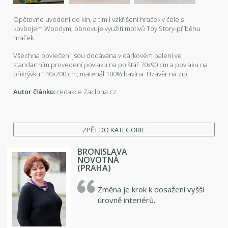
Opětovné uvedení do kin, a tím i vzkříšení hraček v čele s
kovbojem Woodym, obnovuje využití motivů Toy Story-příběhu
hraček.
Všechna povlečení jsou dodávána v dárkovém balení ve
standartním provedení povlaku na polštář 70x90 cm a povlaku na
přikrývku 140x200 cm, materiál 100% bavlna. Uzávěr na zip.
Autor článku:
redakce Zaclona.cz
ZPĚT DO KATEGORIE
BRONISLAVA
NOVOTNÁ
(PRAHA)
Změna je krok k dosažení vyšší
úrovně interiérů.