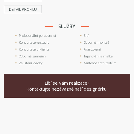
DETAIL PROFILU
SLUŽBY
Profesionální poradenství
Šití
Konzultace ve studiu
Odborná montáž
Konzultace u klienta
Aranžování
Odborné zaměření
Tapetování a malba
Zajištění výroby
Asistence architektům
Líbí se Vám realizace?
Kontaktujte nezávazně naší designérku!