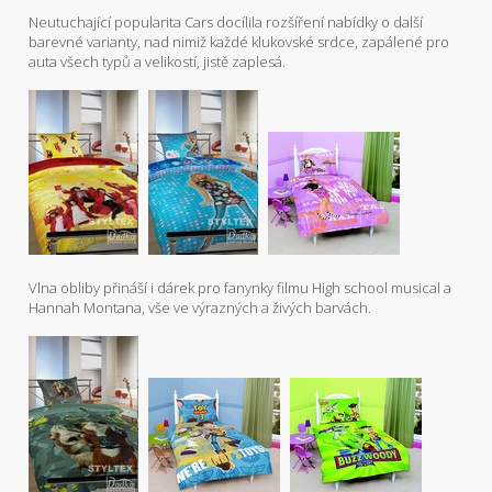
Neutuchající popularita Cars docílila rozšíření nabídky o další
barevné varianty, nad nimiž každé klukovské srdce, zapálené pro
auta všech typů a velikostí, jistě zaplesá.
Vlna obliby přináší i dárek pro fanynky filmu High school musical a
Hannah Montana, vše ve výrazných a živých barvách.