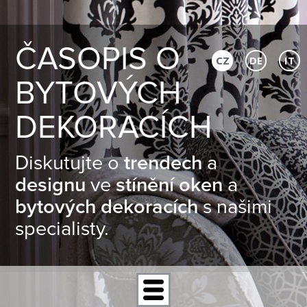
ČASOPIS O
CZ
DE
IT
BYTOVÝCH
DEKORACÍCH
Diskutujte o
trendech
a
designu
ve
stínění oken
a
bytových dekoracích
s našimi
specialisty.