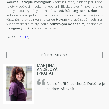
kolekce Baroque Prestigious
v odstínu Pearl, z nichž jsou ušité
rolety v obývacím pokoji a kuchyni. Blackoutové římské rolety s
pruhy jsou vybrány z nabídky
závěsů Englisch Dekor
, a
jednobarevná jednoduchá roleta u vstupu je ze závěsu s
výraznější pravidelnou strukturou
Hawaii
v tmavě šedém odstínu.
Všechny římské rolety jsou s
řetízkovým ovládáním
, doplněným
designovým závažím
v bílé barvě.
FOTO (
STYLTEX
)
ZPĚT DO KATEGORIE
MARTINA
ANDĚLOVÁ
(PRAHA)
Není důležité, co chci já. Důležité je
co chce zákazník.