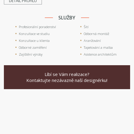
DETAIL PROFILU
SLUŽBY
Profesionální poradenství
Šití
Konzultace ve studiu
Odborná montáž
Konzultace u klienta
Aranžování
Odborné zaměření
Tapetování a malba
Zajištění výroby
Asistence architektům
Líbí se Vám realizace?
Kontaktujte nezávazně naší designérku!