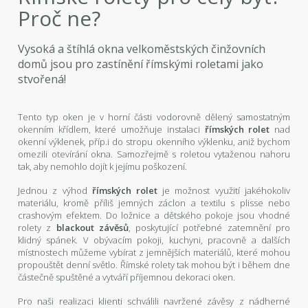
Proč ne?
Vysoká a štíhlá okna velkoměstských činžovních
domů jsou pro zastínění římskými roletami jako
stvořená!
Tento typ oken je v horní části vodorovně dělený samostatným
okenním křídlem, které umožňuje instalaci
římských rolet
nad
okenní výklenek, příp.i do stropu okenního výklenku, aniž bychom
omezili otevírání okna. Samozřejmě s roletou vytaženou nahoru
tak, aby nemohlo dojít k jejímu poškození.
Jednou z výhod
římských rolet
je možnost využití jakéhokoliv
materiálu, kromě příliš jemných záclon a textilu s plisse nebo
crashovým efektem. Do ložnice a dětského pokoje jsou vhodné
rolety z
blackout závěsů
, poskytující potřebné zatemnění pro
klidný spánek. V obývacím pokoji, kuchyni, pracovně a dalších
místnostech můžeme vybírat z jemnějších materiálů, které mohou
propouštět denní světlo. Římské rolety tak mohou být i během dne
částečně spuštěné a vytváří příjemnou dekoraci oken.
Pro naši realizaci klienti schválili navržené závěsy z nádherné