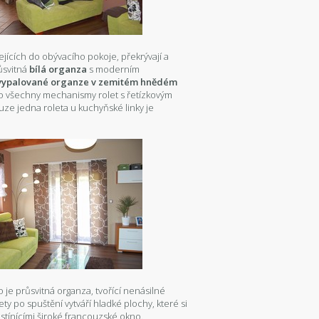
jících do obývacího pokoje, překrývají a
růsvitná
bílá organza
s moderním
vypalované organze v zemitém hnědém
oro všechny mechanismy rolet s řetízkovým
ze jedna roleta u kuchyňské linky je
to je průsvitná organza, tvořící nenásilné
ty po spuštění vytváří hladké plochy, které si
, stínícími široké francouzské okno.