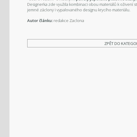
Designerka zde využila kombinaci obou materiálů k oživení s
jemné záclony i vypalovaného designu krycího materiálu.
Autor článku:
redakce Zaclona
ZPĚT DO KATEGO