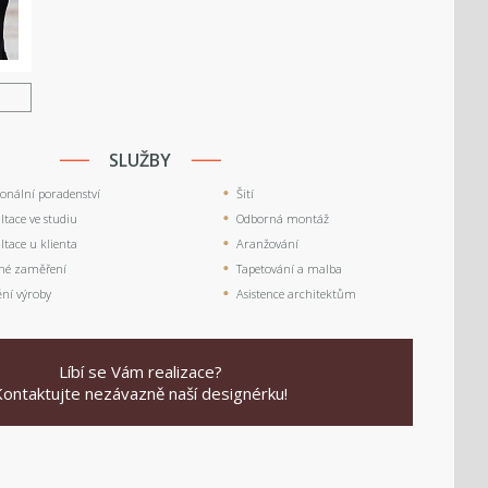
U
SLUŽBY
ionální poradenství
Šití
tace ve studiu
Odborná montáž
tace u klienta
Aranžování
né zaměření
Tapetování a malba
ění výroby
Asistence architektům
Líbí se Vám realizace?
Kontaktujte nezávazně naší designérku!