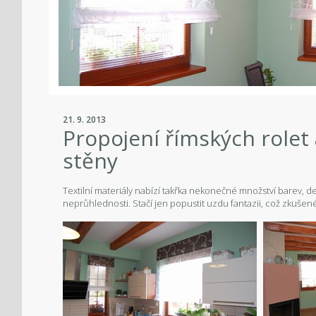
21. 9. 2013
Propojení římských rolet
stěny
Textilní materiály nabízí takřka nekonečné množství barev, de
neprůhlednosti. Stačí jen popustit uzdu fantazii, což zkušené