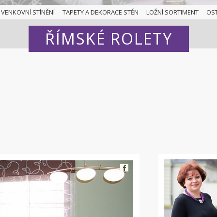
VENKOVNÍ STÍNĚNÍ
TAPETY A DEKORACE STĚN
LOŽNÍ SORTIMENT
OS
ŘÍMSKÉ ROLETY