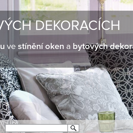
VÝCH DEKORACÍCH
nu
ve
stínění oken
a
bytových dekor