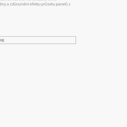
těny a zdůraznění efektu průsvitu panelů z
RIE