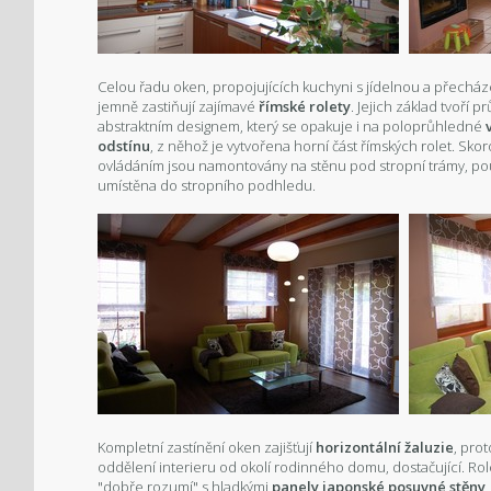
Celou řadu oken, propojujících kuchyni s jídelnou a přecháze
jemně zastiňují zajímavé
římské rolety
. Jejich základ tvoří p
abstraktním designem, který se opakuje i na poloprůhledné
odstínu
, z něhož je vytvořena horní část římských rolet. Sk
ovládáním jsou namontovány na stěnu pod stropní trámy, pou
umístěna do stropního podhledu.
Kompletní zastínění oken zajišťují
horizontální žaluzie
, pro
oddělení interieru od okolí rodinného domu, dostačující. Role
"dobře rozumí" s hladkými
panely japonské posuvné stěny