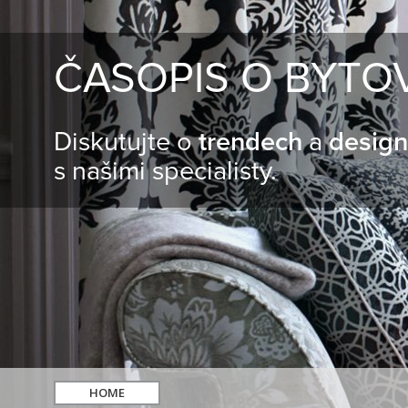
ČASOPIS O BYTO
Diskutujte o
trendech
a
desig
s našimi specialisty.
HOME
hledat