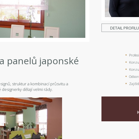
DETAIL PROFIL
Profes
 a panelů japonské
Konzul
Konzul
Odbor
signů, struktur a kombinací průsvitu a
Zajišt
 designerky dělají velmi rády.