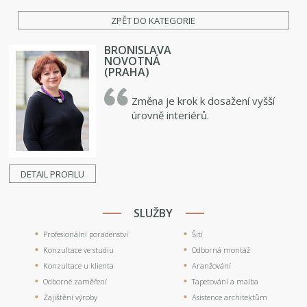
ZPĚT DO KATEGORIE
BRONISLAVA
NOVOTNÁ
(PRAHA)
Změna je krok k dosažení vyšší
úrovně interiérů.
DETAIL PROFILU
SLUŽBY
Profesionální poradenství
Šití
Konzultace ve studiu
Odborná montáž
Konzultace u klienta
Aranžování
Odborné zaměření
Tapetování a malba
Zajištění výroby
Asistence architektům