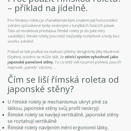
– příklad na jídelně.
Pro římskou roletu je charakteristickým znakem její horizontální
zvlnění způsobené lanky vedenými v tunýlkách řasících pásek.
Tato až modelová představa římské rolety je do jisté míry
zavádějící, římské rolety jsou totiž nejčastěji roztažené a tedy bez
onoho zvlnění!
Pokud se laik podívá na realizaci jídelny designérky Jitky Mudrové
(Styltex), snadno se může stát, že
stínící systém vyhodnotí jako
japonské panelové stěny.
To co totiž vidí na první pohled, jsou tři
napnuté „panely“ záclony ….
Čím se liší římská roleta od
japonské stěny?
U římské rolety je mechanismus ukryt plně za
látkou, japonské stěny svůj profil neskryjí.
Římské rolety se navíjejí vertikálně, japonské stěny
se roztahují vertikálně
Římské rolety navíjením mění ergonomii látky,