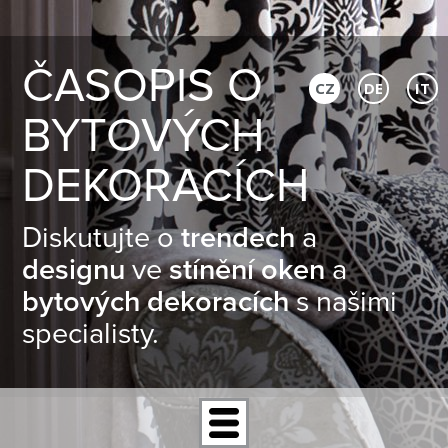
ČASOPIS O
CZ
DE
IT
BYTOVÝCH
DEKORACÍCH
Diskutujte o
trendech
a
designu
ve
stínění oken
a
bytových dekoracích
s našimi
specialisty.