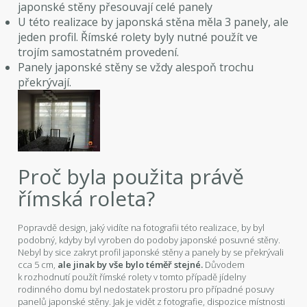
japonské stěny přesouvají celé panely
U této realizace by japonská stěna měla 3 panely, ale
jeden profil. Římské rolety byly nutné použít ve
trojím samostatném provedení.
Panely japonské stěny se vždy alespoň trochu
překrývají.
Proč byla použita právě
římská roleta?
Popravdě design, jaký vidíte na fotografii této realizace, by byl
podobný, kdyby byl vyroben do podoby japonské posuvné stěny.
Nebyl by sice zakryt profil japonské stěny a panely by se překrývali
cca 5 cm,
ale jinak by vše bylo téměř stejné.
Důvodem
k rozhodnutí použít římské rolety v tomto případě jídelny
rodinného domu byl nedostatek prostoru pro případné posuvy
panelů japonské stěny. Jak je vidět z fotografie, dispozice místnosti