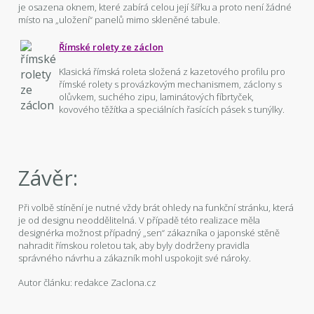
je osazena oknem, které zabírá celou její šířku a proto není žádné
místo na „uložení“ panelů mimo skleněné tabule.
Římské rolety ze záclon
Klasická římská roleta složená z kazetového profilu pro
římské rolety s provázkovým mechanismem, záclony s
olůvkem, suchého zipu, laminátových fíbrtyček,
kovového těžítka a speciálních řasících pásek s tunýlky.
Závěr:
Při volbě stínění je nutné vždy brát ohledy na funkční stránku, která
je od designu neoddělitelná. V případě této realizace měla
designérka možnost případný „sen“ zákazníka o japonské stěně
nahradit římskou roletou tak, aby byly dodrženy pravidla
správného návrhu a zákazník mohl uspokojit své nároky.
Autor článku: redakce Zaclona.cz