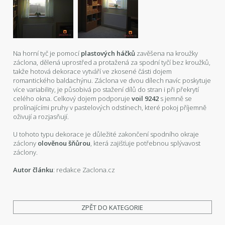
Na horní tyč je pomocí
plastových háčků
zavěšena na kroužky
záclona, dělená uprostřed a protažená za spodní tyčí bez kroužků,
takže hotová dekorace vytváří ve zkosené části dojem
romantického baldachýnu. Záclona ve dvou dílech navíc poskytuje
více variability, je působivá po stažení dílů do stran i při překrytí
celého okna. Celkový dojem podporuje
voil 9242
s jemně se
prolínajícími pruhy v pastelových odstínech, které pokoj příjemně
oživují a rozjasňují.
U tohoto typu dekorace je důležité zakončení spodního okraje
záclony
olověnou šňůrou
, která zajišťuje potřebnou splývavost
záclony.
Autor článku
: redakce Zaclona.cz
ZPĚT DO KATEGORIE