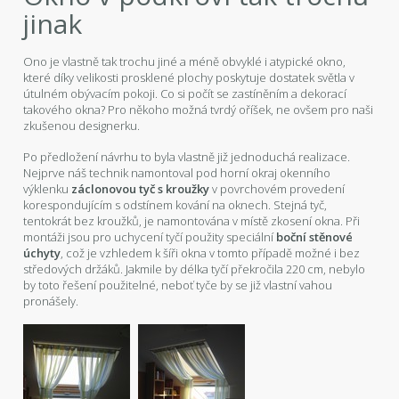
jinak
Ono je vlastně tak trochu jiné a méně obvyklé i atypické okno,
které díky velikosti prosklené plochy poskytuje dostatek světla v
útulném obývacím pokoji. Co si počít se zastíněním a dekorací
takového okna? Pro někoho možná tvrdý oříšek, ne ovšem pro naši
zkušenou designerku.
Po předložení návrhu to byla vlastně již jednoduchá realizace.
Nejprve náš technik namontoval pod horní okraj okenního
výklenku
záclonovou tyč s kroužky
v povrchovém provedení
korespondujícím s odstínem kování na oknech. Stejná tyč,
tentokrát bez kroužků, je namontována v místě zkosení okna. Při
montáži jsou pro uchycení tyčí použity speciální
boční stěnové
úchyty
, což je vzhledem k šíři okna v tomto případě možné i bez
středových držáků. Jakmile by délka tyčí překročila 220 cm, nebylo
by toto řešení použitelné, neboť tyče by se již vlastní vahou
pronášely.