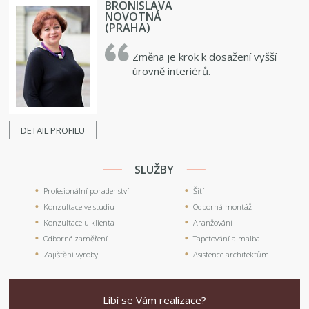
BRONISLAVA
NOVOTNÁ
(PRAHA)
Změna je krok k dosažení vyšší
úrovně interiérů.
DETAIL PROFILU
SLUŽBY
Profesionální poradenství
Šití
Konzultace ve studiu
Odborná montáž
Konzultace u klienta
Aranžování
Odborné zaměření
Tapetování a malba
Zajištění výroby
Asistence architektům
Líbí se Vám realizace?