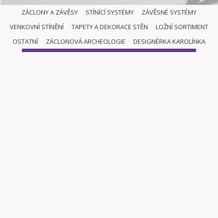
ZÁCLONY A ZÁVĚSY
STÍNÍCÍ SYSTÉMY
ZÁVĚSNÉ SYSTÉMY
VENKOVNÍ STÍNĚNÍ
TAPETY A DEKORACE STĚN
LOŽNÍ SORTIMENT
ZÁCLONY A ZÁVĚSY
OSTATNÍ
ZÁCLONOVÁ ARCHEOLOGIE
DESIGNÉRKA KAROLÍNKA