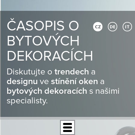
ČASOPIS O
CZ
DE
IT
BYTOVÝCH
DEKORACÍCH
Diskutujte o
trendech
a
designu
ve
stínění oken
a
bytových dekoracích
s našimi
specialisty.