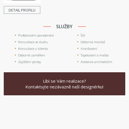
DETAIL PROFILU
SLUŽBY
Profesionální poradenství
Šití
Konzultace ve studiu
Odborná montáž
Konzultace u klienta
Aranžování
Odborné zaměření
Tapetování a malba
Zajištění výroby
Asistence architektům
Líbí se Vám realizace?
Kontaktujte nezávazně naší designérku!