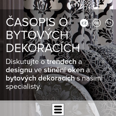
ČASOPIS O
CZ
DE
IT
BYTOVÝCH
DEKORACÍCH
Diskutujte o
trendech
a
designu
ve
stínění oken
a
bytových dekoracích
s našimi
specialisty.