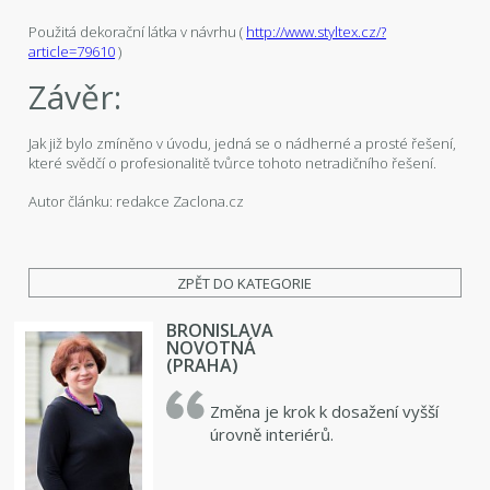
Použitá dekorační látka v návrhu (
http://www.styltex.cz/?
article=79610
)
Závěr:
Jak již bylo zmíněno v úvodu, jedná se o nádherné a prosté řešení,
které svědčí o profesionalitě tvůrce tohoto netradičního řešení.
Autor článku: redakce Zaclona.cz
ZPĚT DO KATEGORIE
BRONISLAVA
NOVOTNÁ
(PRAHA)
Změna je krok k dosažení vyšší
úrovně interiérů.