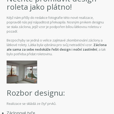
roleta jako plátno!
Když nám přišly do redakce fotografie této nové realizace,
popravdě nás její nápaditost překvapila. Nosným prvkem designu
se stala záclona, jejíž vzor je podpořen bílou látkovou roletou v
pozadí.
Bezpochyby se jedná o velice zajímavé zkombinování záclony a
látkové rolety. Látka byla vybrána pro svůj netradiční vzor.
Záclona
ale sama za sebe nedokáže řešit design i noční zastínění
, a tak
bylo potřeba přidat roletovinu.
Rozbor designu:
Realizace se skládá ze čtyř prvků.
Záclonové tyče