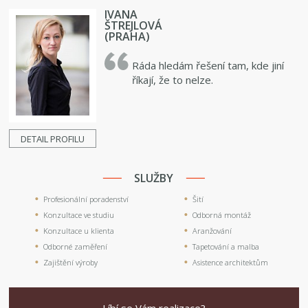
IVANA
ŠTREJLOVÁ
(PRAHA)
Ráda hledám řešení tam, kde jiní
říkají, že to nelze.
DETAIL PROFILU
SLUŽBY
Profesionální poradenství
Šití
Konzultace ve studiu
Odborná montáž
Konzultace u klienta
Aranžování
Odborné zaměření
Tapetování a malba
Zajištění výroby
Asistence architektům
Líbí se Vám realizace?