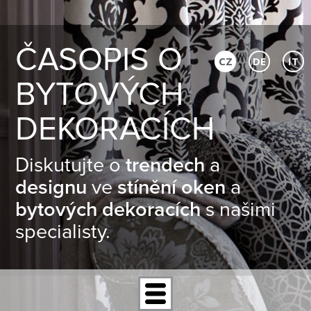
ČASOPIS O
CZ
DE
IT
BYTOVÝCH
DEKORACÍCH
Diskutujte o
trendech
a
designu
ve
stínění oken
a
bytových dekoracích
s našimi
specialisty.