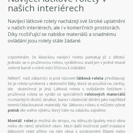
našich interiérech
Navíjecí látkové rolety nacházejí své široké uplatnění
v našich interiérech, ale i v komerčních prostorách.
Díky rozšiřující se nabídce materiálů a snadnému
ovládání jsou rolety stále žádané.
Vzpomínám, že klasickou navíjecí roletu pamatuji již z dětství.
Jednalo se o pružinovou roletu, vyráběnou snad jen v jedné tmavě
zelené barvě s volně visící šňůrou k ovládání.
Někteří naši zákazníci si pod názvem
látková roleta
představují,
že je roleta vyrobená z dekorační látky, která se používá na závěsy,
ale skutečnost je jiná. Látková roleta s ovládáním řetízkem i
pružinová roleta se vyrábí ze speciálních
roletových materiálů
rozmanitých druhů struktur, barev i vlastností stínění jako například
temnící blackoutové materiály. Na látkovou roletu si můžete vybrat
potisk
dle svého výběru, který Vám na zakázku zajistíme.
Montáž rolet
je možná do stropu, na stěnu,do špalety mezi okna
nebo do rámů střešních oken. Mezi další možnosti patří instalace
látkových rolet přímo na rám okna s postranními lištami nebo