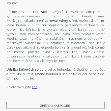
strunami.
Při mé poslední
realizaci
s navíjecí látkovými roletami jsem je
využila k zastínění oken v moderním interiéru. S klientkou jsme
zvolily jako základ stínění
barevné rolety
s řetízkovým ovládáním,
které budou v budoucnu doplněny nařasenými záclonami se
vzorem. Do ložnice jsme vybraly roletu žluté barvy, podtrhující
výmalbu stěn. Přes nadměrnou šířku okna nebyl problém vybrat
vhodný systém s větším a stabilnějším návinem a pohodlným
řetízkovým ovládáním. I v ostatních místnostech jsme ladily
barevnost látkových rolet podle barvy stěn a doplňků. Nejvíce mě
po instalaci potěšilo okno v kuchyni, kde naše klientka
odsouhlasila navrhovaný tyrkysový odstín, který krásně barevně
doplňoval mléčné sklo v kuchyňské lince.
Údržba látkových rolet
je velice jednoduchá. Stačí je jen oprášit
a otřít vlhkou textilií nebo houbou a spolehlivě budou vaše okna
stínit po mnoho let.
Rolety zakoupíte
zde
.
ZPĚT DO KATEGORIE