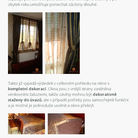
zbytek roku umožňuje ponechat záclony dlouhé.
Takto již vypadá výsledek v celkovém pohledu na okno s
kompletní dekorací
. Okna jsou z vnější strany zastíněna
venkovními žaluziemi, takže závěsy mohou být
dekorativně
staženy do úvazů
, ale v případě potřeby jsou samozřejmě funkční
a je možné je jednoduše uvolnit a okno překrýt.