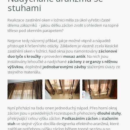
stuhami
Realizace zastínění oken v ložnici měla za úkol vyřešit i časté
dilema zákazníků - jakou délku záclon zvolit s ohledem na topné
těleso pod okenním parapetem?
Nejprve tedy názorný příklad, jak je možné vtipně a nápaditě
přistoupit k řešení této otázky. Základem je vlastně zcela klasické
zastínění oken v ložnici. Nad okna jsou namontovány
záclonové
duo tyče s kroužky
v provedení
mosaz antik
. Na nich jsou
instalovány lehoučké a nadýchané
záclony z organzy s něžnou
výšivkou
, doplněné
jednobarevnými závěsy
staženými úvazy ze
stejného materiálu.
Nyní přichází na řadu onen jednoduchý nápad. Přes horní okraj
záclon jsou v pravidelných rozestupech přehozeny
dlouhé stuhy
,
překrývající celou výšku záclon.
Podkasáním záclon
a
stažením
stuh
ve stejné výšce docílila designerka efektního aranžmá, které
zajišťuje potřebnou výšku záclon během topné sezóny a po