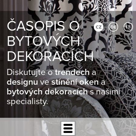
ČASOPIS O
CZ
DE
IT
BYTOVÝCH
DEKORACÍCH
Diskutujte o
trendech
a
designu
ve
stínění oken
a
bytových dekoracích
s našimi
specialisty.