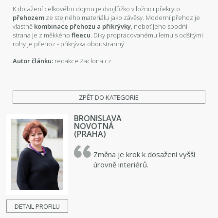
K dotažení celkového dojmu je dvojlůžko v ložnici překryto
přehozem
ze stejného materiálu jako závěsy. Moderní přehoz je
vlastně
kombinace přehozu a přikrývky
, neboť jeho spodní
strana je z měkkého
fleecu
. Díky propracovanému lemu s odšitými
rohy je přehoz - přikrývka oboustranný.
Autor článku:
redakce Zaclona.cz
ZPĚT DO KATEGORIE
BRONISLAVA
NOVOTNÁ
(PRAHA)
Změna je krok k dosažení vyšší
úrovně interiérů.
DETAIL PROFILU