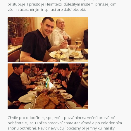
přistupuje. I přesto je Heimtextil důležitým místem, přinášejícím
všem zúčastněným inspiraci pro další období.
Chvíle pro odpočinek, spojené s pozváním na večeři pro věrné
odběratele, jsou i přes pracovní charakter vítané a po celodenním
shonu potřebné. Navíc nevylučují občasný příjemný kulinářský