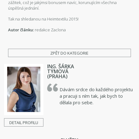
zážitek, což je jakýmsi bonusem navíc, korunujícím všechna
úspěšná jednání.
Tak na shledanou na Heimtextilu 2015!
Autor článku:
redakce Zaclona
ZPĚT DO KATEGORIE
ING. ŠÁRKA
TÝMOVÁ
(PRAHA)
Dávám srdce do každého projektu
a pracuji s ním tak, jak bych to
dělala pro sebe.
DETAIL PROFILU