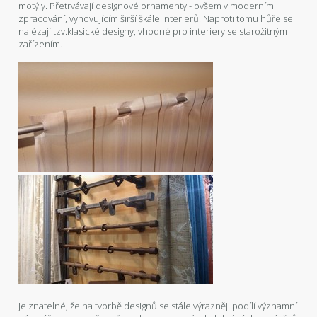
motýly. Přetrvávají designové ornamenty - ovšem v moderním
zpracování, vyhovujícím širší škále interierů. Naproti tomu hůře se
nalézají tzv.klasické designy, vhodné pro interiery se starožitným
zařízením.
Je znatelné, že na tvorbě designů se stále výrazněji podílí významní