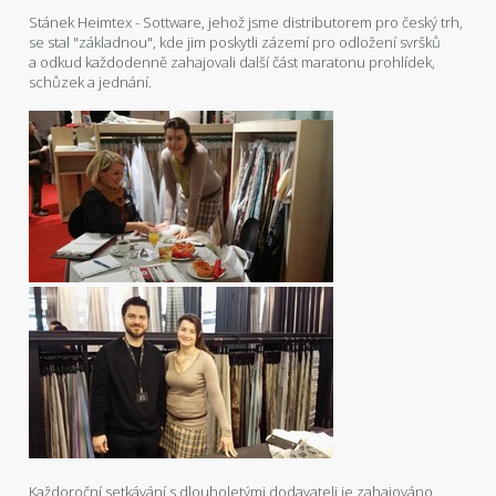
Stánek Heimtex - Sottware, jehož jsme distributorem pro český trh,
se stal "základnou", kde jim poskytli zázemí pro odložení svršků
a odkud každodenně zahajovali další část maratonu prohlídek,
schůzek a jednání.
Každoroční setkávání s dlouholetými dodavateli je zahajováno