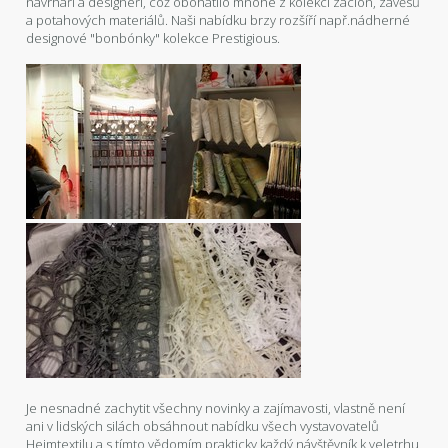
návrháři a designeři, což obohatilo mnohé z kolekcí záclon, závěsů
a potahových materiálů. Naši nabídku brzy rozšíří např.nádherné
designové "bonbónky" kolekce Prestigious.
Je nesnadné zachytit všechny novinky a zajímavosti, vlastně není
ani v lidských silách obsáhnout nabídku všech vystavovatelů
Heimtextilu a s tímto vědomím prakticky každý návštěvník k veletrhu