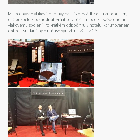
Místo obvyklé vlakové dopravy na místo zvládli cestu autobusem,
což přispělo k rozhodnutí vrátit se v příštím roce k osvědčenému
vlakovému spojení. Po krátkém odpočinku v hotelu, korunovaném
dobrou snídaní, bylo načase vyrazit na výstaviště.