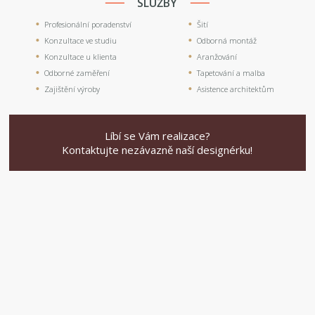
SLUŽBY
Profesionální poradenství
Šití
Konzultace ve studiu
Odborná montáž
Konzultace u klienta
Aranžování
Odborné zaměření
Tapetování a malba
Zajištění výroby
Asistence architektům
Líbí se Vám realizace?
Kontaktujte nezávazně naší designérku!