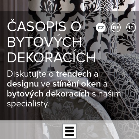
ČASOPIS O
CZ
DE
IT
BYTOVÝCH
DEKORACÍCH
Diskutujte o
trendech
a
designu
ve
stínění oken
a
bytových dekoracích
s našimi
specialisty.