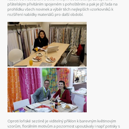
přátelským přivítáním spojeném s pohoštěním a pak je již řada na
prohlídku všech novinek a výběr těch nejlepších vzorkovníků k
rozšíření nabídky materiálů pro další období.
Oproti loňské sezóně je viditelný příklon k barevným květinovým
vzorům, florálním motivům a pozornost upoutávaly i např.potisky s