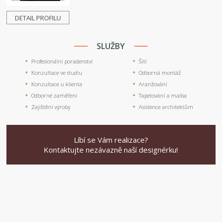
DETAIL PROFILU
SLUŽBY
Profesionální poradenství
Šití
Konzultace ve studiu
Odborná montáž
Konzultace u klienta
Aranžování
Odborné zaměření
Tapetování a malba
Zajištění výroby
Asistence architektům
Líbí se Vám realizace?
Kontaktujte nezávazně naší designérku!