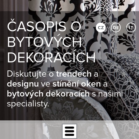
ČASOPIS O
CZ
DE
IT
BYTOVÝCH
DEKORACÍCH
Diskutujte o
trendech
a
designu
ve
stínění oken
a
bytových dekoracích
s našimi
specialisty.