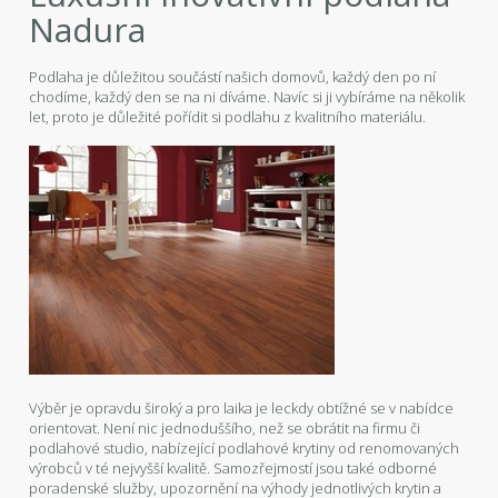
Nadura
Podlaha je důležitou součástí našich domovů, každý den po ní
chodíme, každý den se na ni díváme. Navíc si ji vybíráme na několik
let, proto je důležité pořídit si podlahu z kvalitního materiálu.
Výběr je opravdu široký a pro laika je leckdy obtížné se v nabídce
orientovat. Není nic jednoduššího, než se obrátit na firmu či
podlahové studio, nabízející podlahové krytiny od renomovaných
výrobců v té nejvyšší kvalitě. Samozřejmostí jsou také odborné
poradenské služby, upozornění na výhody jednotlivých krytin a