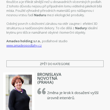
tloušťce a je třikrát silnější než u dosavadních vícevrstvých podlah.
Z tohoto důvodu nejsou při případném lomu viditelná jakékoli bílá
místa. Použití výhradně přirodních materiálů pro nášlapnou i
nosnou vrstvu řadí
Naduru
mezi ekologické produkty.
Odolný povrch s doživotní zárukou na otěr zaujme i efektní 3D
strukturou a nadčasovými dekory. To vše dělá z
Nadury
ideální
krytinu pro těžce namáhané obytné i komerční objekty.
Amadeo holding s.r.o.
, podlahové studio
www.amadeopodlahy.cz
ZPĚT DO KATEGORIE
BRONISLAVA
NOVOTNÁ
(PRAHA)
Změna je krok k dosažení vyšší
úrovně interiérů.