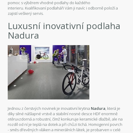
pomoc s výběrem vhodné podlahy do každého
interieru. Kvalifikovaní podlaháři Vám ji navíc i odborně položí a
zajistí veškerý servis.
Luxusní inovativní podlaha
Nadura
Jednou z čerstvých novinek je inovativní krytina
Nadura
, která je
díky silné nášlapné vrstvě a stabilní nosné desce HDF enormně
otěruvzdorná a robustní, čímž konkuruje keramické dlažbě, ale na
rozdíl od ní je teplá na dotek a při chůzi tichá. Homogenní povrch
- směs dřevěných vláken a minerálních látek, je probarven v celé