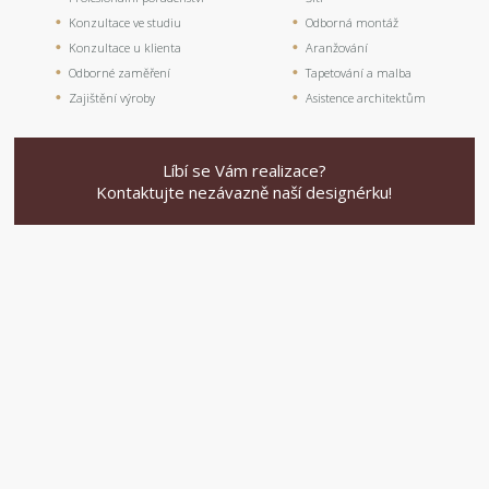
Konzultace ve studiu
Odborná montáž
Konzultace u klienta
Aranžování
Odborné zaměření
Tapetování a malba
Zajištění výroby
Asistence architektům
Líbí se Vám realizace?
Kontaktujte nezávazně naší designérku!