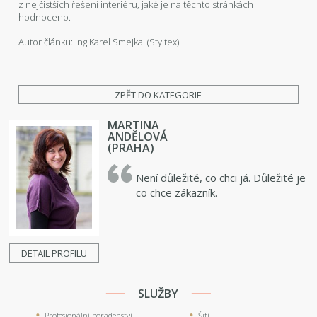
z nejčistších řešení interiéru, jaké je na těchto stránkách
hodnoceno.
Autor článku: Ing.Karel Smejkal (Styltex)
ZPĚT DO KATEGORIE
MARTINA
ANDĚLOVÁ
(PRAHA)
Není důležité, co chci já. Důležité je
co chce zákazník.
DETAIL PROFILU
SLUŽBY
Profesionální poradenství
Šití