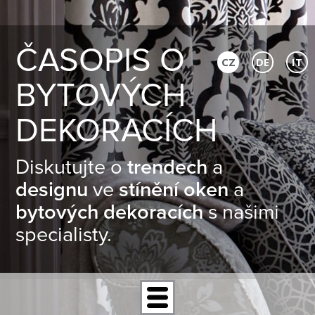
ČASOPIS O
CZ
DE
IT
BYTOVÝCH
DEKORACÍCH
Diskutujte o
trendech
a
designu
ve
stínění oken
a
bytových dekoracích
s našimi
specialisty.