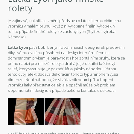
rolety
Je zajímavé, nakolik se změní představa o látce, kterou vidíme na
vzorníku v malém pruhu, když z ní vyrobíme finální výrobek. V
tomto případě římské rolety ze záclony Lyon (Styltex – výroba
Německo).
Látka Lyon
patří k oblíbeným látkám našich designérek především
díky svému dvojímu působení na design interiéru. Prvním
dominantním prvkem je barevnost s horizontálními pruhy, která se
přímo nabízí pro římské rolety a druhá je již detailní květinový
reliéf, který vystupuje „z pozadí“ látky jakoby náhodou. Přitom
tento dvojí efekt dodává dekoracím tohoto typu mnohem vyšší
dimenze. Není náhodou, že si zákazník neumí při uchopení
vzorníku látky představit celek, ale opačně může být problém
s opomenutím designu v případě úzkého kontaktu s dekorací.
Například při stolování máte mnoho času „ kritizovat“ sousedovi