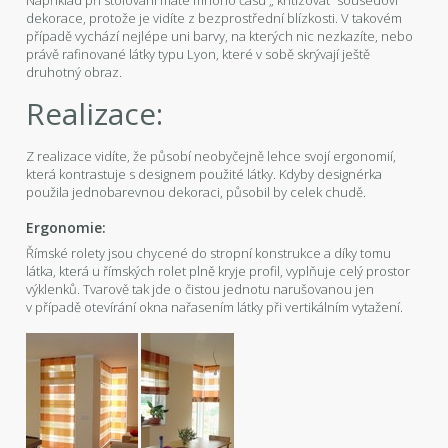
dekorace, protože je vidíte z bezprostřední blízkosti. V takovém
případě vychází nejlépe uni barvy, na kterých nic nezkazíte, nebo
právě rafinované látky typu Lyon, které v sobě skrývají ještě
druhotný obraz.
Realizace:
Z realizace vidíte, že působí neobyčejně lehce svojí ergonomií,
která kontrastuje s designem použité látky. Kdyby designérka
použila jednobarevnou dekoraci, působil by celek chudě.
Ergonomie:
Římské rolety jsou chycené do stropní konstrukce a díky tomu
látka, která u římských rolet plně kryje profil, vyplňuje celý prostor
výklenků. Tvarově tak jde o čistou jednotu narušovanou jen
v případě otevírání okna nařasením látky při vertikálním vytažení.