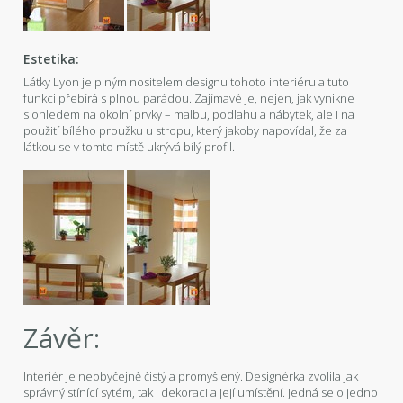
Estetika:
Látky Lyon je plným nositelem designu tohoto interiéru a tuto
funkci přebírá s plnou parádou. Zajímavé je, nejen, jak vynikne
s ohledem na okolní prvky – malbu, podlahu a nábytek, ale i na
použití bílého proužku u stropu, který jakoby napovídal, že za
látkou se v tomto místě ukrývá bílý profil.
Závěr:
Interiér je neobyčejně čistý a promyšlený. Designérka zvolila jak
správný stínící sytém, tak i dekoraci a její umístění. Jedná se o jedno