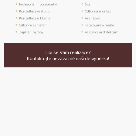
Profesionální poradenství
Šití
Konzultace ve studiu
Odborná montáž
Konzultace u klienta
Aranžování
Odborné zaměření
Tapetování a malba
Zajištění výroby
Asistence architektům
Líbí se Vám realizace?
Kontaktujte nezávazně naší designérku!