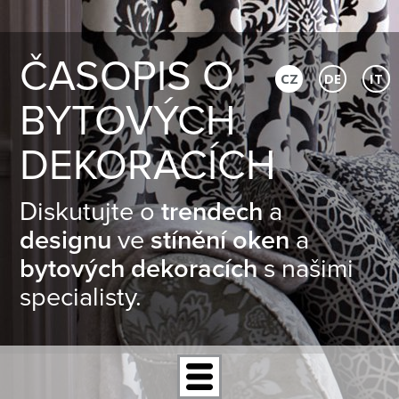
ČASOPIS O
CZ
DE
IT
BYTOVÝCH
DEKORACÍCH
Diskutujte o
trendech
a
designu
ve
stínění oken
a
bytových dekoracích
s našimi
specialisty.