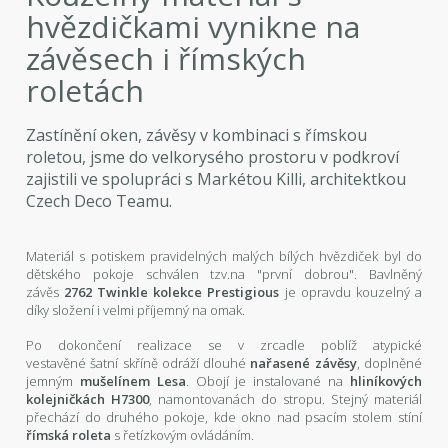
hvězdičkami vynikne na
závěsech i římských
roletách
Zastínění oken, závěsy v kombinaci s římskou
roletou, jsme do velkorysého prostoru v podkroví
zajistili ve spolupráci s Markétou Killi, architektkou
Czech Deco Teamu.
Materiál s potiskem pravidelných malých bílých hvězdiček byl do
dětského pokoje schválen tzv.na "první dobrou". Bavlněný
závěs
2762 Twinkle kolekce Prestigious
je opravdu kouzelný a
díky složení i velmi příjemný na omak.
Po dokončení realizace se v zrcadle poblíž atypické
vestavěné šatní skříně odráží dlouhé
nařasené závěsy
, doplněné
jemným
mušelínem Lesa
. Obojí je instalované na
hliníkových
kolejničkách H7300
, namontovanách do stropu. Stejný materiál
přechází do druhého pokoje, kde okno nad psacím stolem stíní
římská roleta
s řetízkovým ovládáním.