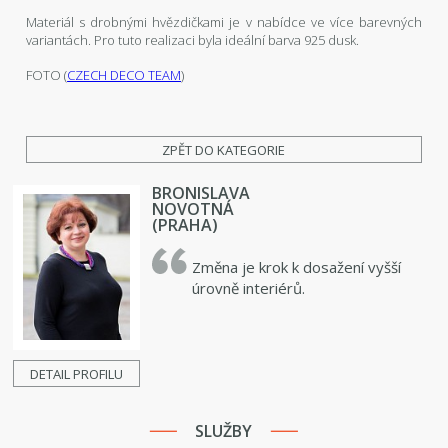
Materiál s drobnými hvězdičkami je v nabídce ve více barevných
variantách. Pro tuto realizaci byla ideální barva 925 dusk.
FOTO (
CZECH DECO TEAM
)
ZPĚT DO KATEGORIE
BRONISLAVA
NOVOTNÁ
(PRAHA)
Změna je krok k dosažení vyšší
úrovně interiérů.
DETAIL PROFILU
SLUŽBY