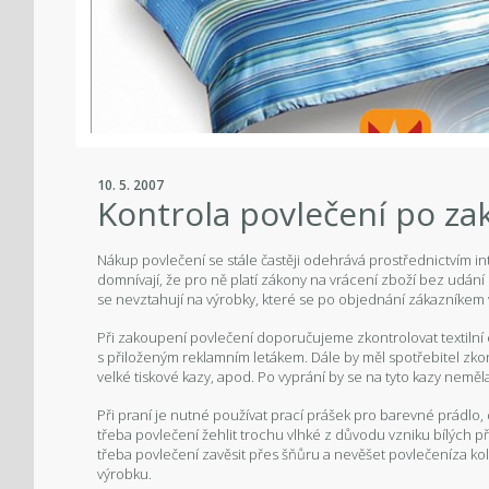
10. 5. 2007
Kontrola povlečení po za
Nákup povlečení se stále častěji odehrává prostřednictvím 
domnívají, že pro ně platí zákony na vrácení zboží bez udán
se nevztahují na výrobky, které se po objednání zákazníkem 
Při zakoupení povlečení doporučujeme zkontrolovat textilní
s přiloženým reklamním letákem. Dále by měl spotřebitel zkon
velké tiskové kazy, apod. Po vyprání by se na tyto kazy neměl
Při praní je nutné používat prací prášek pro barevné prádlo,
třeba povlečení žehlit trochu vlhké z důvodu vzniku bílých př
třeba povlečení zavěsit přes šňůru a nevěšet povlečeníza kol
výrobku.