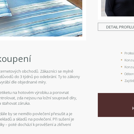
DETAIL PROFIL
Profes
koupení
Konzul
Konzul
internetových obchodů. Zákazníci se mylně
Odbor
í důvodů do 3 týdnů po odebrání. Ty to zákony
Zajišt
vyrábí dle objednané míry.
 etiketu na hotovém výrobku a porovnat
trolovat, zda nejsou na ložní soupravě díry,
a stahovat záruka.
 dále by se nemělo povlečení přesušit a je
ekladů a skladů na povlečení. Při sušení je
íky – poté dochází k prověšení a zkřivení