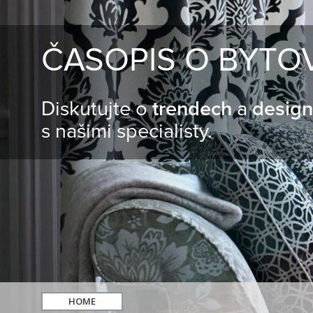
ČASOPIS O BYTO
Diskutujte o
trendech
a
desig
s našimi specialisty.
HOME
hledat