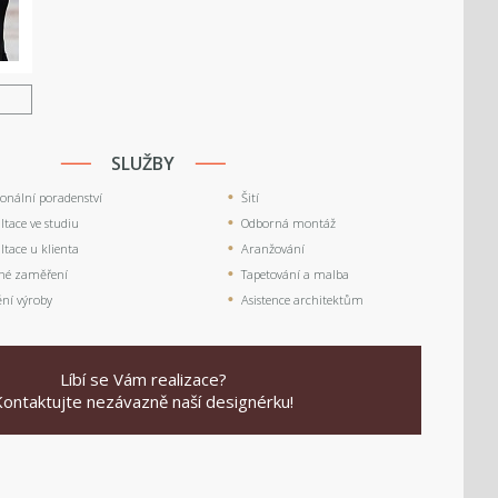
U
SLUŽBY
ionální poradenství
Šití
tace ve studiu
Odborná montáž
tace u klienta
Aranžování
né zaměření
Tapetování a malba
ění výroby
Asistence architektům
Líbí se Vám realizace?
Kontaktujte nezávazně naší designérku!