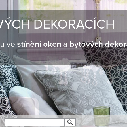
VÝCH DEKORACÍCH
nu
ve
stínění oken
a
bytových dekor