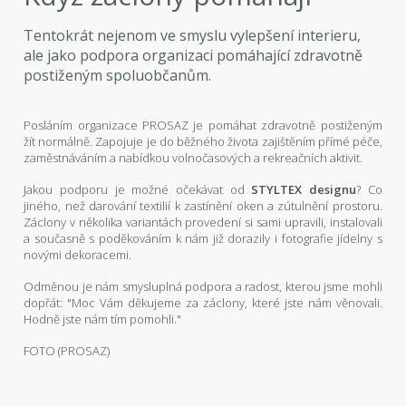
Tentokrát nejenom ve smyslu vylepšení interieru,
ale jako podpora organizaci pomáhající zdravotně
postiženým spoluobčanům.
Posláním organizace PROSAZ je pomáhat zdravotně postiženým
žít normálně. Zapojuje je do běžného života zajištěním přímé péče,
zaměstnáváním a nabídkou volnočasových a rekreačních aktivit.
Jakou podporu je možné očekávat od
STYLTEX designu
? Co
jiného, než darování textilií k zastínění oken a zútulnění prostoru.
Záclony v několika variantách provedení si sami upravili, instalovali
a současně s poděkováním k nám již dorazily i fotografie jídelny s
novými dekoracemi.
Odměnou je nám smysluplná podpora a radost, kterou jsme mohli
dopřát: "Moc Vám děkujeme za záclony, které jste nám věnovali.
Hodně jste nám tím pomohli."
FOTO (PROSAZ)