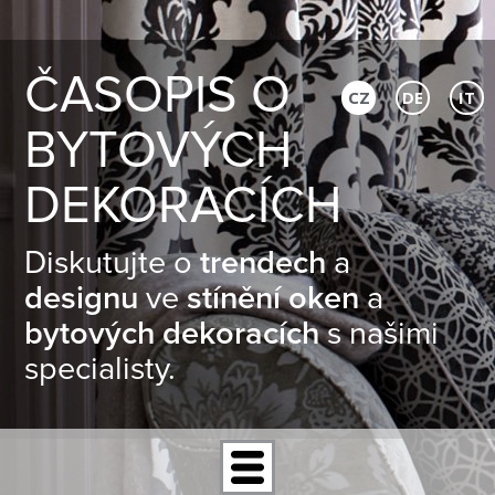
ČASOPIS O
CZ
DE
IT
BYTOVÝCH
DEKORACÍCH
Diskutujte o
trendech
a
designu
ve
stínění oken
a
bytových dekoracích
s našimi
specialisty.