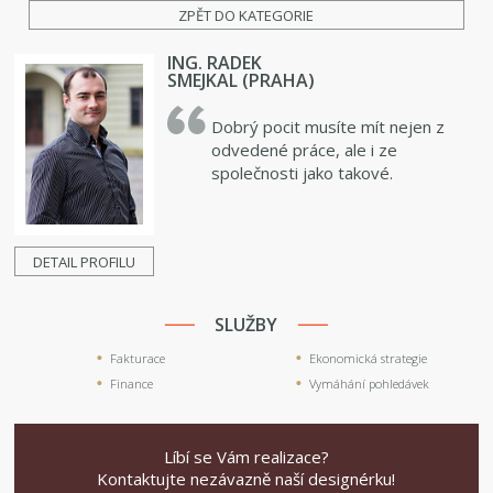
ZPĚT DO KATEGORIE
ING. RADEK
SMEJKAL (PRAHA)
Dobrý pocit musíte mít nejen z
odvedené práce, ale i ze
společnosti jako takové.
DETAIL PROFILU
SLUŽBY
Fakturace
Ekonomická strategie
Finance
Vymáhání pohledávek
Líbí se Vám realizace?
Kontaktujte nezávazně naší designérku!