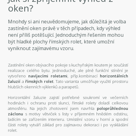
oken?
Mnohdy si ani neuvědomujeme, jak důležitá je volba
zastínění oken právě v těch případech, kdy výhled
není příliš potěšující. Jednoduchým řešením mohou
být hladké plochy římských rolet, které umožní
vyniknout zajímavému vzoru.
Zastínění oken obývacího pokoje s kuchyňským koutem je součástí
realizace celého bytu. Jednoduché, ale plně funkční stínění je
vytvořeno
navíjecími roletami
, příp.kombinací
horizontálních
žaluzií
a
římských rolet
. Tato varianta umožňuje využití prostoru
hlubších okenních výklenků a parapetů.
Horizontální žaluzie zajistí potřebné soukromí ve večerních
hodinách i ochranu proti slunci, římské rolety doladí celkovou
atmosféru. Na jejich zhotovení jsem navrhla
poloprůhlednou
záclonu
s motivy větviček s listy v příjemném hnědém odstínu,
ladícím se zařízením interieru. Umístění vzoru v horní a spodní
části rolety vytváří základ pro zajímavou dekoraci i po vyskládání
rolet.