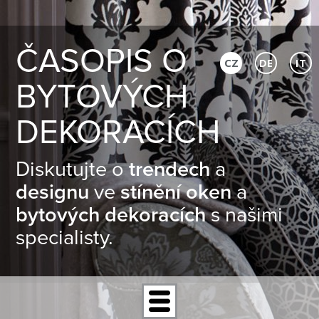
ČASOPIS O
CZ
DE
IT
BYTOVÝCH
DEKORACÍCH
Diskutujte o
trendech
a
designu
ve
stínění oken
a
bytových dekoracích
s našimi
specialisty.