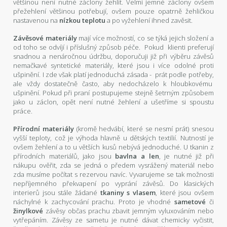
většinou není nutné záclony žehlit. Velmi jemné záclony ovšem
přežehlení většinou potřebují, ovšem pouze opatrně žehličkou
nastavenou na
nízkou teplotu
a po vyžehlení ihned zavěsit.
Závěsové materiály
mají více možností, co se týká jejich složení a
od toho se odvíjí i příslušný způsob péče. Pokud klienti preferují
snadnou a nenáročnou údržbu, doporučuji již při výběru závěsů
nemačkavé syntetické materiály, které jsou i více odolné proti
ušpinění. I zde však platí jednoduchá zásada - prát podle potřeby,
ale vždy dostatečně často, aby nedocházelo k hloubkovému
ušpinění. Pokud při praní postupujeme stejně šetrným způsobem
jako u záclon, opět není nutné žehlení a ušetříme si spoustu
práce.
Přírodní materiály
(kromě hedvábí, které se nesmí prát) snesou
vyšší teploty, což je výhoda hlavně u dětských textilií. Nutností je
ovšem žehlení a to u větších kusů nebývá jednoduché. U tkanin z
přírodních materiálů, jako jsou
bavlna a len
, je nutné již při
nákupu ověřit, zda se jedná o předem vysrážený materiál nebo
zda musíme počítat s rezervou navíc. Vyvarujeme se tak možnosti
nepříjemného překvapení po vyprání závěsů. Do klasických
interierů jsou stále žádané
tkaniny s vlasem
, které jsou ovšem
náchylné k zachycování prachu. Proto je vhodné
sametové
či
žinylkové
závěsy občas prachu zbavit jemným vyluxováním nebo
vytřepáním. Závěsy ze sametu je nutné dávat chemicky vyčistit,