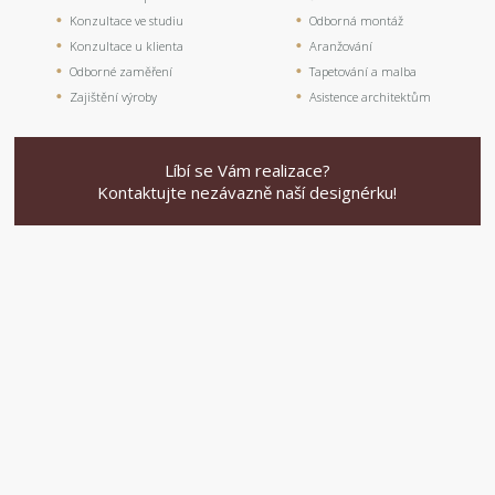
Konzultace ve studiu
Odborná montáž
Konzultace u klienta
Aranžování
Odborné zaměření
Tapetování a malba
Zajištění výroby
Asistence architektům
Líbí se Vám realizace?
Kontaktujte nezávazně naší designérku!