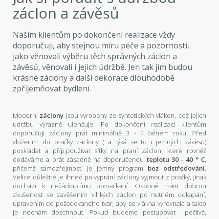
záclon a závěsů
Našim klientům po dokončení realizace vždy
doporučuji, aby stejnou míru péče a pozornosti,
jako věnovali výběru těch správných záclon a
závěsů, věnovali i jejich údržbě. Jen tak jim budou
krásné záclony a další dekorace dlouhodobě
zpříjemňovat bydlení.
Moderní
záclony
jsou vyrobeny ze syntetických vláken, což jejich
údržbu výrazně ulehčuje. Po dokončení realizací klientům
doporučuji záclony prát minimálně 3 - 4 během roku. Před
vložením do pračky záclony ( a týká se to i jemných závěsů)
poskládat a příp.používat síťky na praní záclon, které rovněž
dodáváme a prát zásadně na doporučenou
teplotu 30 - 40 ° C
,
přičemž samozřejmostí je jemný program
bez odstřeďování
.
Velice důležité je ihned po vyprání záclony vyjmout z pračky, jinak
dochází k nežádoucímu pomačkání. Osobně mám dobrou
zkušenost se zavěšením vlhkých záclon po nutném odkapání,
upravením do požadovaného tvar, aby se vlákna vyrovnala a takto
je nechám doschnout. Pokud budeme postupovat pečlivě,