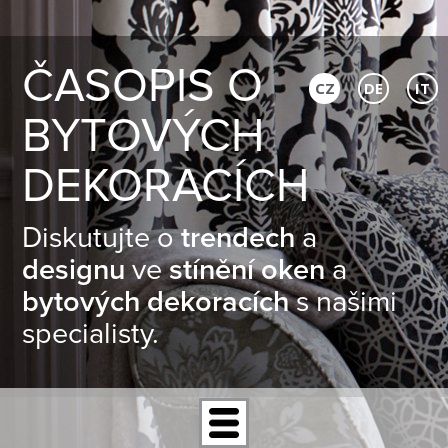
ČASOPIS O
CZ
DE
IT
BYTOVÝCH
DEKORACÍCH
Diskutujte o
trendech
a
designu
ve
stínění oken
a
bytových dekoracích
s našimi
specialisty.