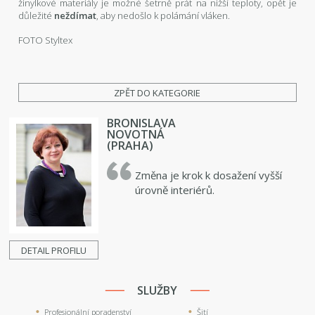
žinylkové materiály je možné šetrně prát na nižší teploty, opět je
důležité
neždímat
, aby nedošlo k polámání vláken.
FOTO Styltex
ZPĚT DO KATEGORIE
BRONISLAVA
NOVOTNÁ
(PRAHA)
Změna je krok k dosažení vyšší
úrovně interiérů.
DETAIL PROFILU
SLUŽBY
Profesionální poradenství
Šití