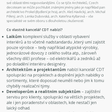
své oblasti těmi nejpovolanějšími. Co se týče Architektů, Czech
decoteam se může pochlubit známými jmény jako je například pan
architekt Ivo Prokel (Bydlení je hra), arch. Aleš Havlický, arch. Michal
Pěkný, arch. Lenka Dubovská, arch. Kateřina Kyllarová – vše
specialisté ve svém oboru s dlouholetou zkušeností.
Co vlastně kancelář CDT nabízí?
Laikům
komplexní služby v oblasti vybavení
interiérů a to včetně nadstandardu ,který umí zajistit
pouze výrobce – tedy například atypické výrobky,
jednorázové dovozy z celého světa atp., zároveň
všechny dílčí profese – od elektrikářů a zedníků až
po doladění interiéru designéry.
Architektům a projektantům
nabízí kancelář CDT
spolupráci na projektech a doplnění jejich nabídky o
sortimenty, které doposud neuměli nebo jim k tomu
chyběly realizační týmy.
Developerům a realitním subjektům
– zajištění
servisu pro klienty, spolupráci na větších projektech,
ale i jen poradenství v oblastech, kde nestačí jen
laický odhad.