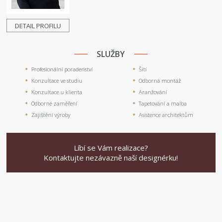
DETAIL PROFILU
SLUŽBY
Profesionální poradenství
Šití
Konzultace ve studiu
Odborná montáž
Konzultace u klienta
Aranžování
Odborné zaměření
Tapetování a malba
Zajištění výroby
Asistence architektům
Líbí se Vám realizace?
Kontaktujte nezávazně naší designérku!