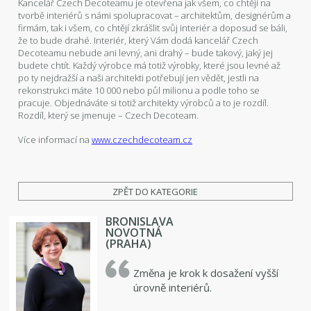
Kancelář Czech Decoteamu je otevřena jak všem, co chtějí na
tvorbě interiérů s námi spolupracovat – architektům, designérům a
firmám, tak i všem, co chtějí zkrášlit svůj interiér a doposud se báli,
že to bude drahé. Interiér, který Vám dodá kancelář Czech
Decoteamu nebude ani levný, ani drahý – bude takový, jaký jej
budete chtít. Každý výrobce má totiž výrobky, které jsou levné až
po ty nejdražší a naši architekti potřebují jen vědět, jestli na
rekonstrukci máte 10 000 nebo půl milionu a podle toho se
pracuje. Objednáváte si totiž architekty výrobců a to je rozdíl.
Rozdíl, který se jmenuje – Czech Decoteam.
Více informací na
www.czechdecoteam.cz
ZPĚT DO KATEGORIE
BRONISLAVA
NOVOTNÁ
(PRAHA)
Změna je krok k dosažení vyšší
úrovně interiérů.