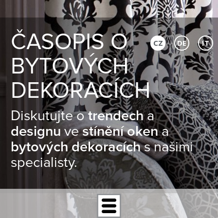
ČASOPIS O
CZ
DE
IT
BYTOVÝCH
DEKORACÍCH
Diskutujte o
trendech
a
designu
ve
stínění oken
a
bytových dekoracích
s našimi
specialisty.