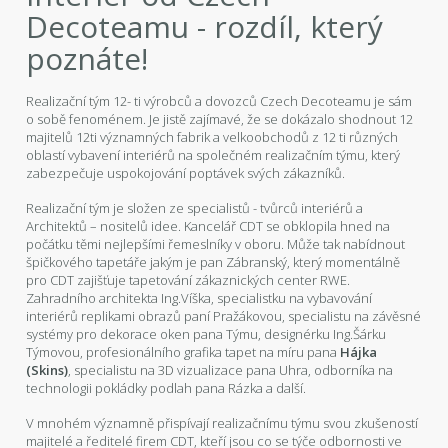
Decoteamu - rozdíl, který
poznáte!
Realizační tým 12- ti výrobců a dovozců Czech Decoteamu je sám
o sobě fenoménem. Je jistě zajímavé, že se dokázalo shodnout 12
majitelů 12ti významných fabrik a velkoobchodů z 12 ti různých
oblastí vybavení interiérů na společném realizačním týmu, který
zabezpečuje uspokojování poptávek svých zákazníků.
Realizační tým je složen ze specialistů - tvůrců interiérů a
Architektů – nositelů idee. Kancelář CDT se obklopila hned na
počátku těmi nejlepšími řemeslníky v oboru. Může tak nabídnout
špičkového tapetáře jakým je pan Zábranský, který momentálně
pro CDT zajišťuje tapetování zákaznických center RWE.
Zahradního architekta Ing.Víška, specialistku na vybavování
interiérů replikami obrazů paní Pražákovou, specialistu na závěsné
systémy pro dekorace oken pana Týmu, designérku Ing.Šárku
Týmovou, profesionálního grafika tapet na míru pana
Hájka
(Skins)
, specialistu na 3D vizualizace pana Uhra, odborníka na
technologii pokládky podlah pana Rázka a další.
V mnohém významně přispívají realizačnímu týmu svou zkušeností
majitelé a ředitelé firem CDT, kteří jsou co se týče odbornosti ve