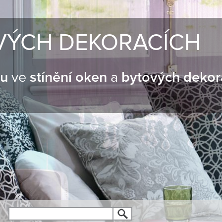
VÝCH DEKORACÍCH
nu
ve
stínění oken
a
bytových dekor