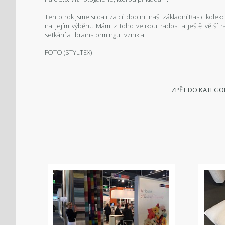
Tento rok jsme si dali za cíl doplnit naši základní Basic kolekc
na jejím výběru. Mám z toho velikou radost a ještě větší 
setkání a "brainstormingu" vznikla.
FOTO (STYLTEX)
ZPĚT DO KATEGO