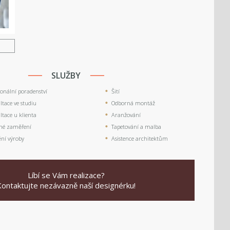
U
SLUŽBY
ionální poradenství
Šití
tace ve studiu
Odborná montáž
tace u klienta
Aranžování
né zaměření
Tapetování a malba
ění výroby
Asistence architektům
Líbí se Vám realizace?
Kontaktujte nezávazně naší designérku!