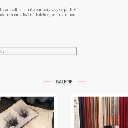
i a přizvali jsme naše partnery, aby se podíleli
radost mám z krásné kolekce, která z tohoto
RIE
GALERIE