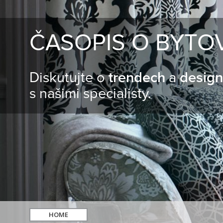
ČASOPIS O BYTO
Diskutujte o
trendech
a
desig
s našimi specialisty.
HOME
hledat