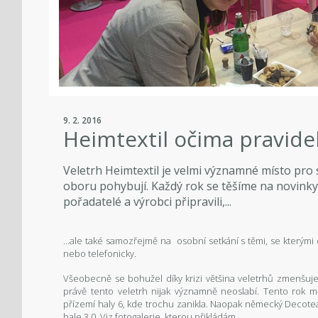
9. 2. 2016
Heimtextil očima pravide
Veletrh Heimtextil je velmi významné místo pro 
oboru pohybují. Každý rok se těšíme na novinky,
pořadatelé a výrobci připravili,...
...ale také samozřejmě na osobní setkání s těmi, se kterým
nebo telefonicky.
Všeobecně se bohužel díky krizi většina veletrhů zmenšuj
právě tento veletrh nijak významně neoslabí. Tento rok m
přízemí haly 6, kde trochu zanikla. Naopak německý Decote
hale 3.0. Viz fotogalerie, kterou přikládám.