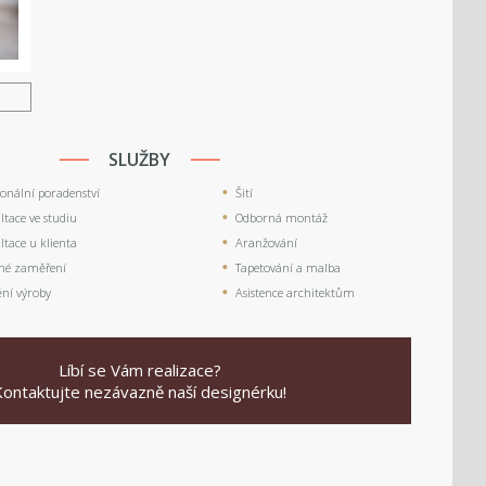
U
SLUŽBY
ionální poradenství
Šití
tace ve studiu
Odborná montáž
tace u klienta
Aranžování
né zaměření
Tapetování a malba
ění výroby
Asistence architektům
Líbí se Vám realizace?
Kontaktujte nezávazně naší designérku!