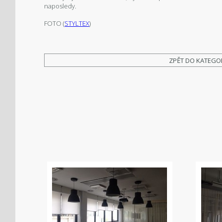
naposledy.
FOTO (
STYLTEX
)
ZPĚT DO KATEGO