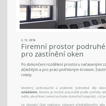
2. 12. 2016
Firemní prostor podruhé -
pro zastínění oken
Po dokončení rozdělení prostoru nařasenými zá
důležitým a pro práci potřebným krokem. Zastíněn
rolety.
Moderní, jednoduché a praktické. Jednotlivé díly oke
ovládáním
, kterými je možné pracoviště podle potřeby stín
světlo, ale přitom zamezí průsvitu slunečních paprsků, což je d
Ve zbývající části realizace, vybavení přednáškového sálu