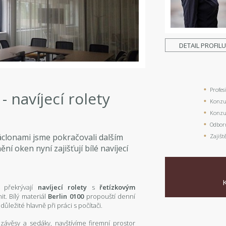
DETAIL PROFIL
Profes
 navíjecí rolety
Konzul
Konzul
Odbor
clonami jsme pokračovali dalším
Zajišt
í oken nyní zajišťují bílé navíjecí
n překrývají
navíjecí rolety
s
řetízkovým
it. Bílý materiál
Berlin 0100
propouští denní
ůležité hlavně při práci s počítači.
 závěsy a sedáky, navštívíme firemní prostor