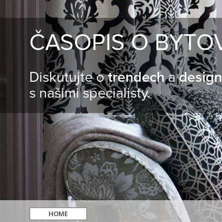
ČASOPIS O BYTO
Diskutujte o
trendech
a
desig
s našimi specialisty.
HOME
hledat