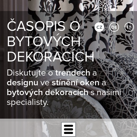
ČASOPIS O
CZ
DE
IT
BYTOVÝCH
DEKORACÍCH
Diskutujte o
trendech
a
designu
ve
stínění oken
a
bytových dekoracích
s našimi
specialisty.