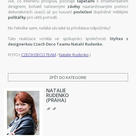
vše, co interieru prospívá, počínaje
tapetami
s ornamentálním
designem, bohatě nařasenými
závěsy
naaranžovanými pomocí
dekorativních úvazů až po luxusní
povlečení
doplněné měkkými
polštářky
pro větší pohodlí.
No řekněte sami, neláká vás také ta představa odpočinku?
Tato realizace vznikla ve spolupráci společnosti
Styltex s
designerkou Czech Deco Teamu Natalií Rudenko.
FOTO (
CZECH DECO TEAM
/
Natalie Rudenko
)
ZPĚT DO KATEGORIE
NATALIE
RUDENKO
(PRAHA)