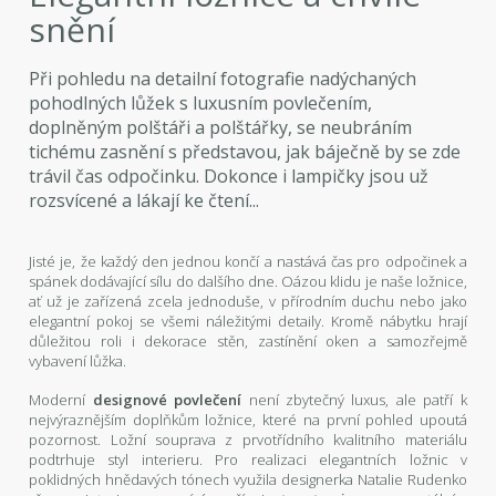
snění
Při pohledu na detailní fotografie nadýchaných
pohodlných lůžek s luxusním povlečením,
doplněným polštáři a polštářky, se neubráním
tichému zasnění s představou, jak báječně by se zde
trávil čas odpočinku. Dokonce i lampičky jsou už
rozsvícené a lákají ke čtení...
Jisté je, že každý den jednou končí a nastává čas pro odpočinek a
spánek dodávající sílu do dalšího dne. Oázou klidu je naše ložnice,
ať už je zařízená zcela jednoduše, v přírodním duchu nebo jako
elegantní pokoj se všemi náležitými detaily. Kromě nábytku hrají
důležitou roli i dekorace stěn, zastínění oken a samozřejmě
vybavení lůžka.
Moderní
designové povlečení
není zbytečný luxus, ale patří k
nejvýraznějším doplňkům ložnice, které na první pohled upoutá
pozornost. Ložní souprava z prvotřídního kvalitního materiálu
podtrhuje styl interieru. Pro realizaci elegantních ložnic v
poklidných hnědavých tónech využila designerka Natalie Rudenko