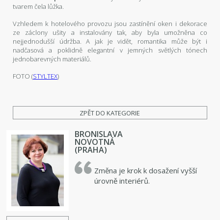
tvarem čela lůžka.
Vzhledem k hotelového provozu jsou zastínění oken i dekorace
ze záclony ušity a instalovány tak, aby byla umožněna co
nejjednodušší údržba. A jak je vidět, romantika může být i
nadčasová a poklidně elegantní v jemných světlých tónech
jednobarevných materiálů.
FOTO (
STYLTEX
)
ZPĚT DO KATEGORIE
BRONISLAVA
NOVOTNÁ
(PRAHA)
Změna je krok k dosažení vyšší
úrovně interiérů.