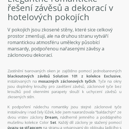
řešení závěsů a dekorací v
hotelových pokojích
V pokojích jsou zkosené stěny, které sice celkový
prostor zmenšují, ale na druhou stranu vytváří
romantickou atmosféru umělecky působící
mansardy, podpořenou nařasenými závěsy a
záclonovou dekorací.
Zastínění tvarovaných oken je zajištěno pomocí jednobarevných
blackoutových závěsů Solution 101 z kolekce Exclusive
,
instalovaných na
mosazných záclonových tyčích
. Tyče na okny
jsou doplněny kroužky pro zavěšení závěsů, záclonové tyče bez
kroužků pod okenními parapety slouží k uchycení závěsů u
zkosených stěn.
K podpoření nádechu romantiky jsou stejné záclonové tyče
instalovány i nad čely lůžek, kde jsem naaranžovala "baldachýn" ze
dvou vrstev záclony
Dream,
nádherně jemného a poddajného
mušelínu kolekce Color
Set
. Každý díl záclony je stažený pomocí
úvazu se střapcem
na stranu a vytvarovaný do oblouku ladícího s