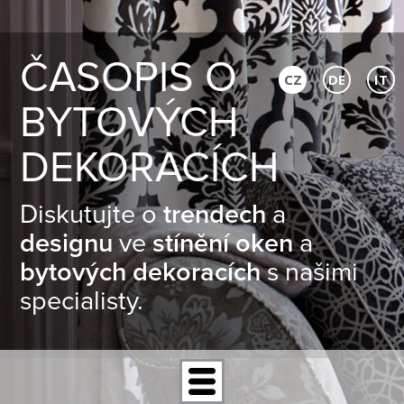
ČASOPIS O
CZ
DE
IT
BYTOVÝCH
DEKORACÍCH
Diskutujte o
trendech
a
designu
ve
stínění oken
a
bytových dekoracích
s našimi
specialisty.