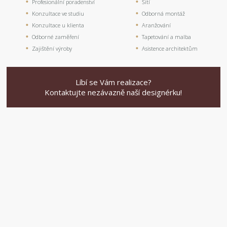
Profesionální poradenství
Šití
Konzultace ve studiu
Odborná montáž
Konzultace u klienta
Aranžování
Odborné zaměření
Tapetování a malba
Zajištění výroby
Asistence architektům
Líbí se Vám realizace?
Kontaktujte nezávazně naší designérku!