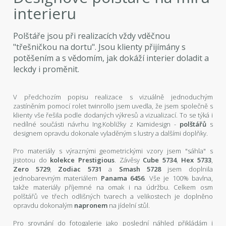
interieru
Polštáře jsou při realizacích vždy vděčnou
"třešničkou na dortu". Jsou klienty přijímány s
potěšením a s vědomím, jak dokáží interier doladit a
leckdy i proměnit.
V předchozím popisu realizace s vizuálně jednoduchým
zastíněním pomocí rolet twinrollo jsem uvedla, že jsem společně s
klienty vše řešila podle dodaných výkresů a vizualizací. To se týká i
nedílné součásti návrhu Ing.Kobližky z Kamidesign -
polštářů
s
designem opravdu dokonale vyladěným s lustry a dalšími doplňky.
Pro materiály s výraznými geometrickými vzory jsem "sáhla" s
jistotou do
kolekce Prestigious
. Závěsy
Cube 5734
,
Hex 5733
,
Zero 5729
,
Zodiac 5731
a
Smash 5728
jsem doplnila
jednobarevným materiálem
Panama 6456
. Vše je 100% bavlna,
takže materiály příjemné na omak i na údržbu. Celkem osm
polštářů ve třech odlišných tvarech a velikostech je doplněno
opravdu dokonalým
napronem
na jídelní stůl.
Pro srovnání do fotogalerie jako poslední náhled přikládám i