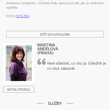
dodanou vizualizaci - můžete tedy sami posoudit, jak se realizace
vydařila.
FOTO (
STYLTEX
)
ZPĚT DO KATEGORIE
MARTINA
ANDĚLOVÁ
(PRAHA)
Není důležité, co chci já. Důležité je
co chce zákazník.
DETAIL PROFILU
SLUŽBY