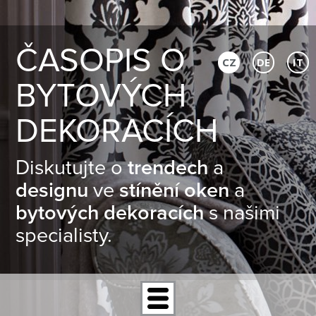
ČASOPIS O
CZ
DE
IT
BYTOVÝCH
DEKORACÍCH
Diskutujte o
trendech
a
designu
ve
stínění oken
a
bytových dekoracích
s našimi
specialisty.