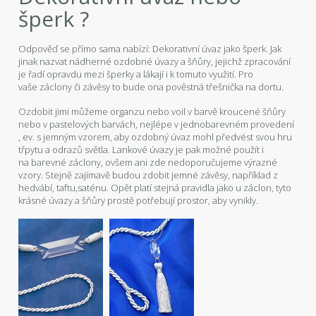
šperk ?
Odpověď se přímo sama nabízí: Dekorativní úvaz jako šperk. Jak
jinak nazvat nádherné ozdobné úvazy a šňůry, jejichž zpracování
je řadí opravdu mezi šperky a lákají i k tomuto využití. Pro
vaše záclony či závěsy to bude ona pověstná třešnička na dortu.
Ozdobit jimi můžeme organzu nebo voil v barvě kroucené šňůry
nebo v pastelových barvách, nejlépe v jednobarevném provedení
, ev. s jemným vzorem, aby ozdobný úvaz mohl předvést svou hru
třpytu a odrazů světla. Lankové úvazy je pak možné použít i
na barevné záclony, ovšem ani zde nedoporučujeme výrazné
vzory. Stejně zajímavě budou zdobit jemné závěsy, například z
hedvábí, taftu,saténu. Opět platí stejná pravidla jako u záclon, tyto
krásné úvazy a šňůry prostě potřebují prostor, aby vynikly.