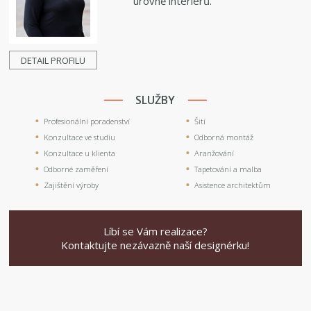
úrovně interiérů.
DETAIL PROFILU
SLUŽBY
Profesionální poradenství
Šití
Konzultace ve studiu
Odborná montáž
Konzultace u klienta
Aranžování
Odborné zaměření
Tapetování a malba
Zajištění výroby
Asistence architektům
Líbí se Vám realizace?
Kontaktujte nezávazně naší designérku!