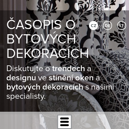
ČASOPIS O
CZ
DE
IT
BYTOVÝCH
DEKORACÍCH
Diskutujte o
trendech
a
designu
ve
stínění oken
a
bytových dekoracích
s našimi
specialisty.