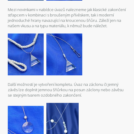
Mezi novinkami v nabídce úvazů nalezneme jak klasické zakončení
střapcem v kombinaci s broušeným přívěskem, tak i moderní
jednoduché hrany navazující na kroucenou šňůru. Záleží jen na
našem vkusu a na typu materiálu, k němuž bude náležet.
Další možností je vytvoření kompletu. Úvaz na záclonu či jemný
závěs lze doplnit jemnou šňůrkou na posun záclony nebo závěsu
se stejným tvarem ozdobného zakončení.