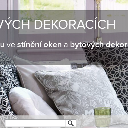
VÝCH DEKORACÍCH
nu
ve
stínění oken
a
bytových dekor