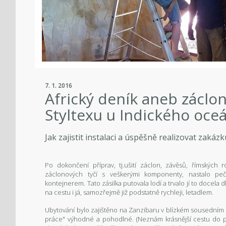
7. 1. 2016
Africký deník aneb záclon
Styltexu u Indického oce
Jak zajistit instalaci a úspěšně realizovat zaká
Po dokončení příprav, tj.ušití záclon, závěsů, římských r
záclonových tyčí s veškerými komponenty, nastalo pečl
kontejnerem. Tato zásilka putovala lodí a trvalo jí to docel
na cestu i já, samozřejmě již podstatně rychleji, letadlem.
Ubytování bylo zajištěno na Zanzibaru v blízkém sousedním
práce" výhodné a pohodlné. (Neznám krásnější cestu do prác