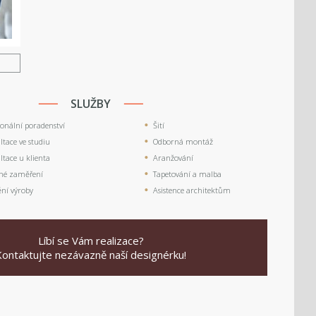
U
SLUŽBY
ionální poradenství
Šití
tace ve studiu
Odborná montáž
tace u klienta
Aranžování
né zaměření
Tapetování a malba
ění výroby
Asistence architektům
Líbí se Vám realizace?
Kontaktujte nezávazně naší designérku!