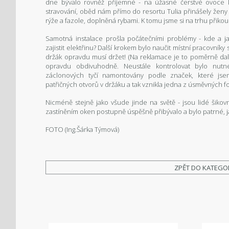
dne bývalo rovněž příjemné - na úžasné čerstvé ovoce 
stravování, oběd nám přímo do resortu Tulia přinášely ženy
rýže a fazole, doplněná rybami. K tomu jsme si na trhu přikou
Samotná instalace prošla počátečními problémy - kde a jak 
zajistit elektřinu? Další krokem bylo naučit místní pracovník
držák opravdu musí držet! (Na reklamace je to poměrně dalek
opravdu obdivuhodně. Neustále kontrolovat bylo nutn
záclonových tyčí namontovány podle značek, které jsem
patřičných otvorů v držáku a tak vznikla jedna z úsměvných f
Nicméně stejně jako všude jinde na světě - jsou lidé šik
zastíněním oken postupně úspěšně přibývalo a bylo patrné, j
FOTO (Ing.Šárka Týmová)
ZPĚT DO KATEGO