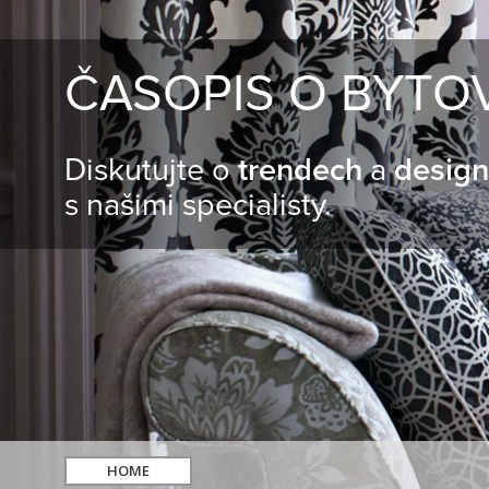
ČASOPIS O BYTO
Diskutujte o
trendech
a
desig
s našimi specialisty.
HOME
hledat