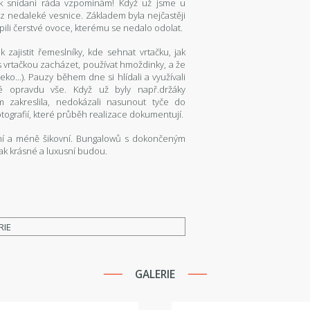
k snídani ráda vzpomínám! Když už jsme u
 z nedaleké vesnice. Základem byla nejčastěji
pili čerstvé ovoce, kterému se nedalo odolat.
zajistit řemeslníky, kde sehnat vrtačku, jak
y s vrtačkou zacházet, používat hmoždinky, a že
o...). Pauzy během dne si hlídali a využívali
é opravdu vše. Když už byly např.držáky
 zakreslila, nedokázali nasunout tyče do
otografií, které průběh realizace dokumentují.
ovní a méně šikovní. Bungalowů s dokončeným
ak krásné a luxusní budou.
RIE
GALERIE