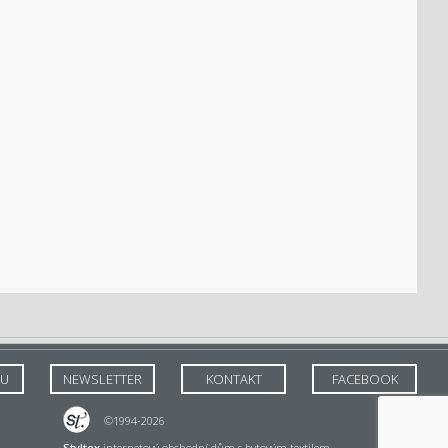
TU
NEWSLETTER
KONTAKT
FACEBOOK
©1994-2026
Styltex
internetový obchodní dům s bytovým textilem