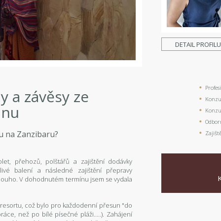
DETAIL PROFIL
Profes
y a závěsy ze
Konzul
ánu
Konzul
Odbor
zku na Zanzibaru?
Zajišt
olet, přehozů, polštářů a zajištění dodávky
ivé balení a následné zajištění přepravy
a dlouho. V dohodnutém termínu jsem se vydala
 resortu, což bylo pro každodenní přesun "do
e, než po bílé písečné pláži.....). Zahájení